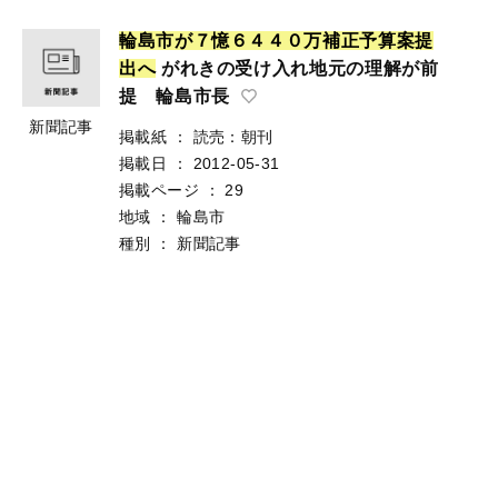
輪
島
市
が
７
憶
６
４
４
０
万
補
正
予
算
案
提
出
へ
がれきの受け入れ地元の理解が前
提 輪島市長
新聞記事
掲載紙
：
読売：朝刊
掲載日
：
2012-05-31
掲載ページ
：
29
地域
：
輪島市
種別
：
新聞記事