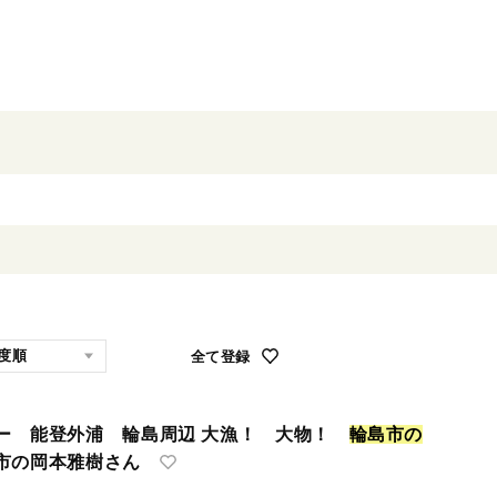
全て登録
ー 能登外浦 輪島周辺 大漁！ 大物！
輪
島
市
の
の岡本雅樹さん