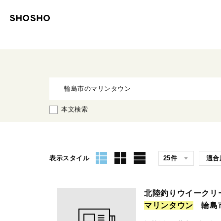
本文検索
表示スタイル
北陸釣りウイークリ
マ
リ
ン
タ
ウ
ン
輪島市