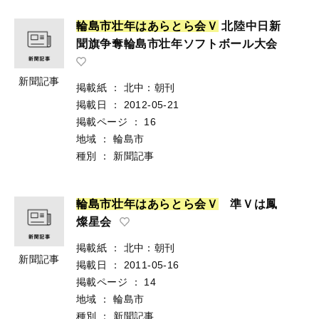
輪
島
市
壮
年
は
あ
ら
と
ら
会
Ｖ
北陸中日新
聞旗争奪輪島市壮年ソフトボール大会
新聞記事
掲載紙
：
北中：朝刊
掲載日
：
2012-05-21
掲載ページ
：
16
地域
：
輪島市
種別
：
新聞記事
輪
島
市
壮
年
は
あ
ら
と
ら
会
Ｖ
準Ｖは鳳
燦星会
掲載紙
：
北中：朝刊
新聞記事
掲載日
：
2011-05-16
掲載ページ
：
14
地域
：
輪島市
種別
：
新聞記事