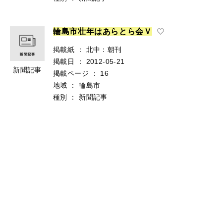
輪
島
市
壮
年
は
あ
ら
と
ら
会
Ｖ
掲載紙
：
北中：朝刊
掲載日
：
2012-05-21
新聞記事
掲載ページ
：
16
地域
：
輪島市
種別
：
新聞記事