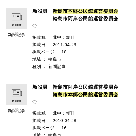
新役員
輪
島
市
本
郷
公
民
館
運
営
委
員
会
輪島市阿岸公民館運営委員会
新聞記事
掲載紙
：
北中：朝刊
掲載日
：
2011-04-29
掲載ページ
：
18
地域
：
輪島市
種別
：
新聞記事
新役員 輪島市阿岸公民館運営委員会
輪
島
市
本
郷
公
民
館
運
営
委
員
会
新聞記事
掲載紙
：
北中：朝刊
掲載日
：
2010-04-28
掲載ページ
：
16
地域
：
輪島市