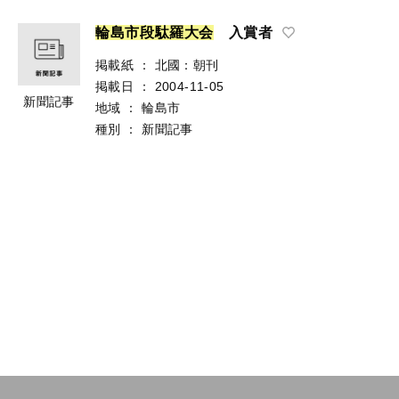
輪
島
市
段
駄
羅
大
会
入賞者
掲載紙
：
北國：朝刊
掲載日
：
2004-11-05
新聞記事
地域
：
輪島市
種別
：
新聞記事