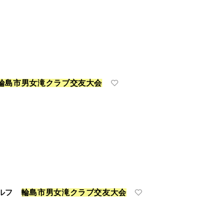
輪
島
市
男
女
滝
ク
ラ
ブ
交
友
大
会
ゴルフ
輪
島
市
男
女
滝
ク
ラ
ブ
交
友
大
会