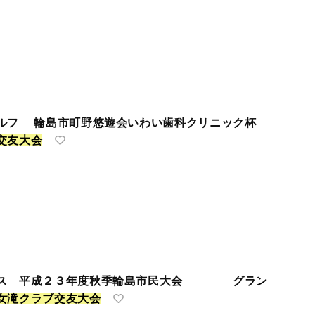
ルフ 輪島市町野悠遊会いわい歯科クリニック杯
交
友
大
会
ニス 平成２３年度秋季輪島市民大会 グラン
女
滝
ク
ラ
ブ
交
友
大
会