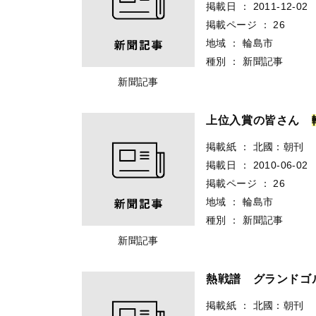
掲載日
：
2011-12-02
掲載ページ
：
26
地域
：
輪島市
種別
：
新聞記事
新聞記事
上位入賞の皆さん
掲載紙
：
北國：朝刊
掲載日
：
2010-06-02
掲載ページ
：
26
地域
：
輪島市
種別
：
新聞記事
新聞記事
熱戦譜 グランド
掲載紙
：
北國：朝刊