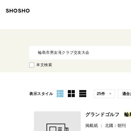
本文検索
表示スタイル
グランドゴルフ
輪
掲載紙
：
北國：朝刊