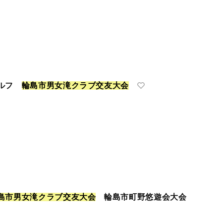
ゴルフ
輪
島
市
男
女
滝
ク
ラ
ブ
交
友
大
会
島
市
男
女
滝
ク
ラ
ブ
交
友
大
会
輪島市町野悠遊会大会