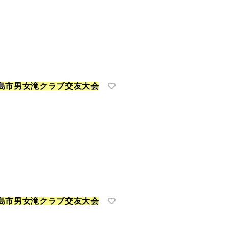
島
市
男
女
滝
ク
ラ
ブ
交
友
大
会
島
市
男
女
滝
ク
ラ
ブ
交
友
大
会