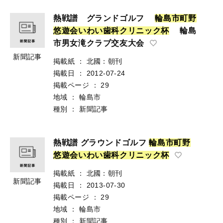
熱戦譜 グランドゴルフ
輪
島
市
町
野
悠
遊
会
い
わ
い
歯
科
ク
リ
ニ
ッ
ク
杯
輪島
市男女滝クラブ交友大会
新聞記事
掲載紙
：
北國：朝刊
掲載日
：
2012-07-24
掲載ページ
：
29
地域
：
輪島市
種別
：
新聞記事
熱戦譜 グラウンドゴルフ
輪
島
市
町
野
悠
遊
会
い
わ
い
歯
科
ク
リ
ニ
ッ
ク
杯
掲載紙
：
北國：朝刊
新聞記事
掲載日
：
2013-07-30
掲載ページ
：
29
地域
：
輪島市
種別
：
新聞記事