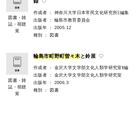
録
作成者
：
神奈川大学日本常民文化研究所∥編集
図書・雑
出版者
：
輪島市教育委員会
誌・視聴
出版年
：
2005.12
覚
種別
：
図書
輪
島
市
町
野
町
曽
々
木
と鈴屋
作成者
：
金沢大学文学部文化人類学研究室‖編
出版者
：
金沢大学文学部文化人類学研究室
図書・雑
出版年
：
2006.3
誌・視聴
種別
：
図書
覚