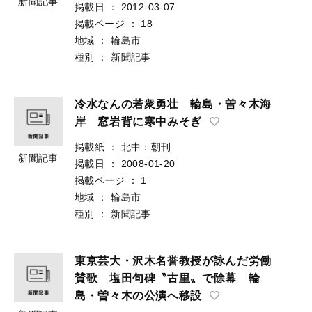
新聞記事
掲載日
：
2012-03-07
掲載ページ
：
18
地域
：
輪島市
種別
：
新聞記事
冷水なんの若衆勇壮 輪島・曽々木海
岸 窓岩背に寒中みそぎ
掲載紙
：
北中：朝刊
新聞記事
掲載日
：
2008-01-20
掲載ページ
：
1
地域
：
輪島市
種別
：
新聞記事
東京芸大・沢木名誉教授が詠んだ労働
賛歌 塩田句碑〝古里〟で除幕 輪
島・曽々木の公演へ移設