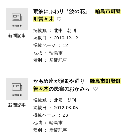
荒波にふわり「波の花」
輪
島
市
町
野
町
曽
々
木
掲載紙
：
北中：朝刊
新聞記事
掲載日
：
2010-12-12
掲載ページ
：
12
地域
：
輪島市
種別
：
新聞記事
かもめ座が演劇や踊り
輪
島
市
町
野
町
曽
々
木
の民宿のおかみら
掲載紙
：
北國：朝刊
新聞記事
掲載日
：
2012-03-05
掲載ページ
：
23
地域
：
輪島市
種別
：
新聞記事