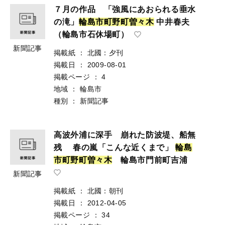
７月の作品 「強風にあおられる垂水
の滝」
輪
島
市
町
野
町
曽
々
木
中井春夫
（輪島市石休場町）
新聞記事
掲載紙
：
北國：夕刊
掲載日
：
2009-08-01
掲載ページ
：
4
地域
：
輪島市
種別
：
新聞記事
高波外浦に深手 崩れた防波堤、船無
残 春の嵐「こんな近くまで」
輪
島
市
町
野
町
曽
々
木
輪島市門前町吉浦
新聞記事
掲載紙
：
北國：朝刊
掲載日
：
2012-04-05
掲載ページ
：
34