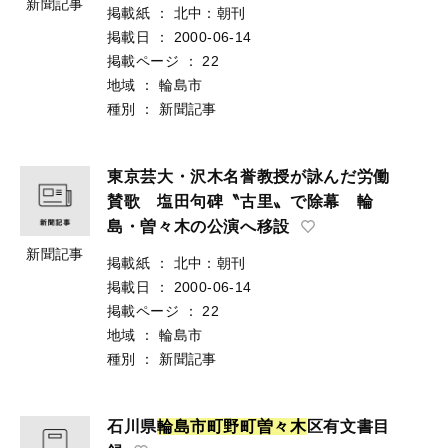
新聞記事
掲載紙
：
北中：朝刊
掲載日
：
2000-06-14
掲載ページ
：
22
地域
：
輪島市
種別
：
新聞記事
東京芸大・沢木名誉教授が詠んだ労働
賛歌 塩田句碑〝古里〟で除幕 輪
島・曽々木の公演へ移設
新聞記事
掲載紙
：
北中：朝刊
掲載日
：
2000-06-14
掲載ページ
：
22
地域
：
輪島市
種別
：
新聞記事
石川県
輪
島
市
町
野
町
曽
々
木
区有文書目