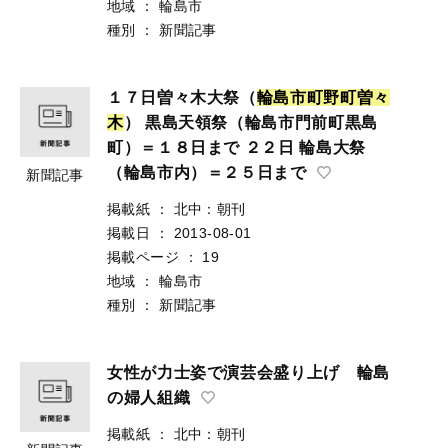
地域
：
輪島市
種別
：
新聞記事
１７日曽々木大祭（
輪
島
市
町
野
町
曽
々
木
） 黒島天領祭（輪島市門前町黒島
町）＝１８日まで ２２日 輪島大祭
（輪島市内）＝２５日まで
新聞記事
掲載紙
：
北中：朝刊
掲載日
：
2013-08-01
掲載ページ
：
19
地域
：
輪島市
種別
：
新聞記事
女性が力士姿で演芸会盛り上げ 輪島
の婦人組織
掲載紙
：
北中：朝刊