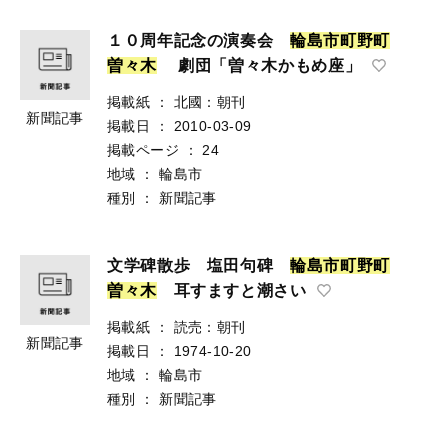
１０周年記念の演奏会
輪
島
市
町
野
町
曽
々
木
劇団「曽々木かもめ座」
掲載紙
：
北國：朝刊
新聞記事
掲載日
：
2010-03-09
掲載ページ
：
24
地域
：
輪島市
種別
：
新聞記事
文学碑散歩 塩田句碑
輪
島
市
町
野
町
曽
々
木
耳すますと潮さい
掲載紙
：
読売：朝刊
新聞記事
掲載日
：
1974-10-20
地域
：
輪島市
種別
：
新聞記事