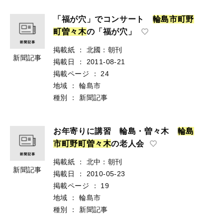
「福が穴」でコンサート
輪
島
市
町
野
町
曽
々
木
の「福が穴」
掲載紙
：
北國：朝刊
新聞記事
掲載日
：
2011-08-21
掲載ページ
：
24
地域
：
輪島市
種別
：
新聞記事
お年寄りに講習 輪島・曽々木
輪
島
市
町
野
町
曽
々
木
の老人会
掲載紙
：
北中：朝刊
新聞記事
掲載日
：
2010-05-23
掲載ページ
：
19
地域
：
輪島市
種別
：
新聞記事