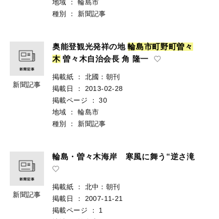
地域
：
輪島市
種別
：
新聞記事
奥能登観光発祥の地
輪
島
市
町
野
町
曽
々
木
曽々木自治会長 角 隆一
掲載紙
：
北國：朝刊
新聞記事
掲載日
：
2013-02-28
掲載ページ
：
30
地域
：
輪島市
種別
：
新聞記事
輪島・曽々木海岸 寒風に舞う“逆さ滝
掲載紙
：
北中：朝刊
新聞記事
掲載日
：
2007-11-21
掲載ページ
：
1