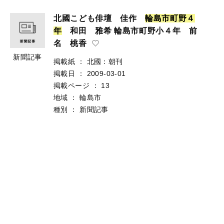
北國こども俳壇 佳作
輪
島
市
町
野
４
年
和田 雅希 輪島市町野小４年 前
名 桃香
新聞記事
掲載紙
：
北國：朝刊
掲載日
：
2009-03-01
掲載ページ
：
13
地域
：
輪島市
種別
：
新聞記事