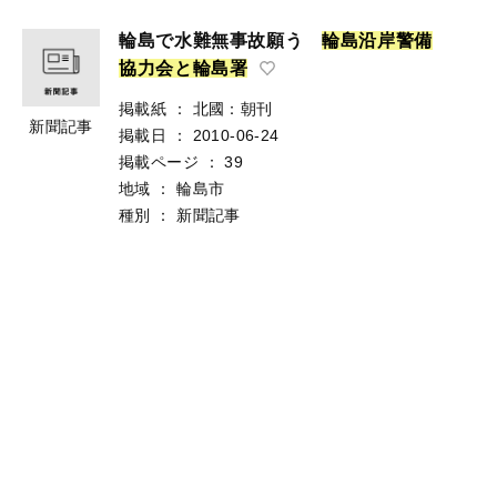
輪島で水難無事故願う
輪
島
沿
岸
警
備
協
力
会
と
輪
島
署
掲載紙
：
北國：朝刊
新聞記事
掲載日
：
2010-06-24
掲載ページ
：
39
地域
：
輪島市
種別
：
新聞記事