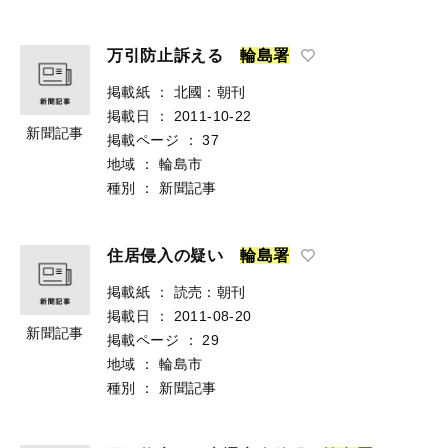
万引防止訴える
輪
島
署
掲載紙
：
北國：朝刊
掲載日
：
2011-10-22
新聞記事
掲載ページ
：
37
地域
：
輪島市
種別
：
新聞記事
住居侵入の疑い
輪
島
署
掲載紙
：
読売：朝刊
掲載日
：
2011-08-20
新聞記事
掲載ページ
：
29
地域
：
輪島市
種別
：
新聞記事