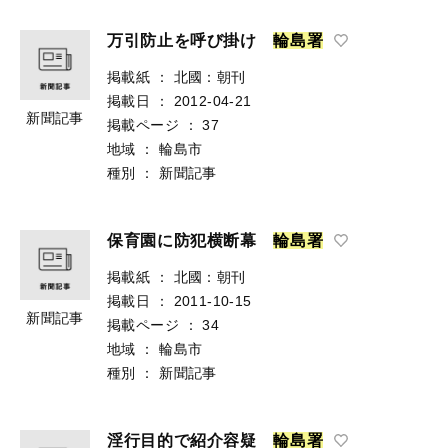
万引防止を呼び掛け
輪
島
署
掲載紙
：
北國：朝刊
掲載日
：
2012-04-21
新聞記事
掲載ページ
：
37
地域
：
輪島市
種別
：
新聞記事
保育園に防犯横断幕
輪
島
署
掲載紙
：
北國：朝刊
掲載日
：
2011-10-15
新聞記事
掲載ページ
：
34
地域
：
輪島市
種別
：
新聞記事
淫行目的で紹介容疑
輪
島
署