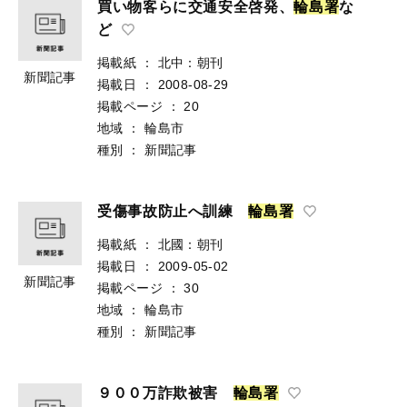
買い物客らに交通安全啓発、
輪
島
署
な
ど
掲載紙
：
北中：朝刊
新聞記事
掲載日
：
2008-08-29
掲載ページ
：
20
地域
：
輪島市
種別
：
新聞記事
受傷事故防止へ訓練
輪
島
署
掲載紙
：
北國：朝刊
掲載日
：
2009-05-02
新聞記事
掲載ページ
：
30
地域
：
輪島市
種別
：
新聞記事
９００万詐欺被害
輪
島
署