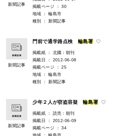
新聞記事
掲載ページ
：
30
地域
：
輪島市
種別
：
新聞記事
門前で通学路点検
輪
島
署
掲載紙
：
北國：朝刊
掲載日
：
2012-06-08
新聞記事
掲載ページ
：
25
地域
：
輪島市
種別
：
新聞記事
少年２人が窃盗容疑
輪
島
署
掲載紙
：
読売：朝刊
掲載日
：
2012-06-09
新聞記事
掲載ページ
：
34
地域
：
輪島市