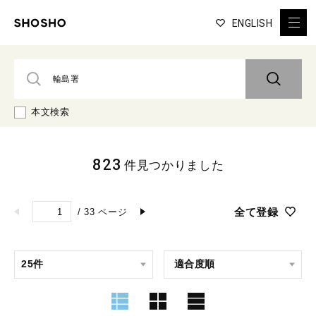
ENGLISH
本文検索
823
件見つかりました
全て登録
/
33
ページ