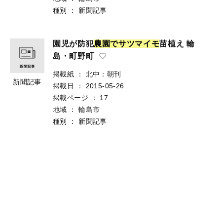
種別
：
新聞記事
園児が防犯
農
園
で
サ
ツ
マ
イ
モ
苗植え 輪
島・町野町
掲載紙
：
北中：朝刊
新聞記事
掲載日
：
2015-05-26
掲載ページ
：
17
地域
：
輪島市
種別
：
新聞記事