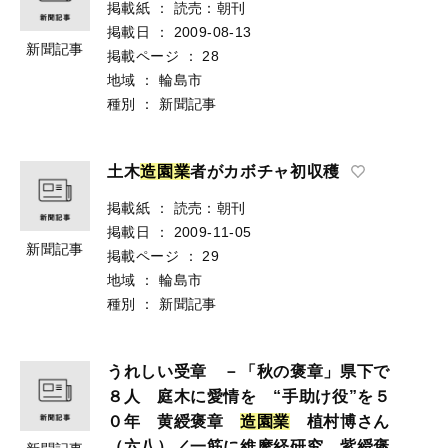
掲載紙
：
読売：朝刊
掲載日
：
2009-08-13
新聞記事
掲載ページ
：
28
地域
：
輪島市
種別
：
新聞記事
土木
造
園
業
者がカボチャ初収穫
掲載紙
：
読売：朝刊
掲載日
：
2009-11-05
新聞記事
掲載ページ
：
29
地域
：
輪島市
種別
：
新聞記事
うれしい受章 －「秋の褒章」県下で
８人 庭木に愛情を “手助け役”を５
０年 黄綬褒章
造
園
業
植村博さん
（六八）／一筋に維摩経研究 紫綬褒