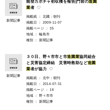
能登カボチャ初収穫を報告|門前の
造
園
業
者
掲載紙
：
北國：朝刊
新聞記事
掲載日
：
2009-11-07
掲載ページ
：
35
地域
：
輪島市
種別
：
新聞記事
３０日、野々市市と市
造
園
業
協同組合
と災害協定締結 災害時救助など
造
園
業
者が協力
新聞記事
掲載紙
：
北中：朝刊
掲載日
：
2014-07-31
掲載ページ
：
18
地域
：
野々市市
種別
：
新聞記事