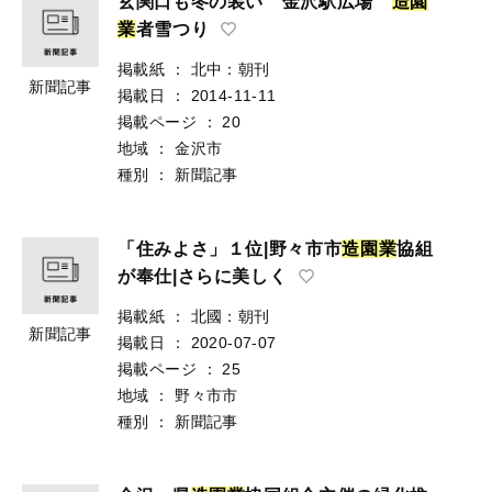
玄関口も冬の装い 金沢駅広場
造
園
業
者雪つり
掲載紙
：
北中：朝刊
新聞記事
掲載日
：
2014-11-11
掲載ページ
：
20
地域
：
金沢市
種別
：
新聞記事
「住みよさ」１位|野々市市
造
園
業
協組
が奉仕|さらに美しく
掲載紙
：
北國：朝刊
新聞記事
掲載日
：
2020-07-07
掲載ページ
：
25
地域
：
野々市市
種別
：
新聞記事