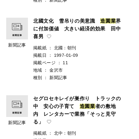
北國文化 雪吊りの美意識
造
園
業
界
に付加価値 大きい経済的効果 田中
喜男
新聞記事
掲載紙
：
北國：朝刊
掲載日
：
1997-01-09
掲載ページ
：
11
地域
：
金沢市
種別
：
新聞記事
セグロセキレイが巣作り トラックの
中 安心の子育て
造
園
業
者の敷地
内 レンタカーで業務「そっと見守
る」
新聞記事
掲載紙
：
北中：朝刊