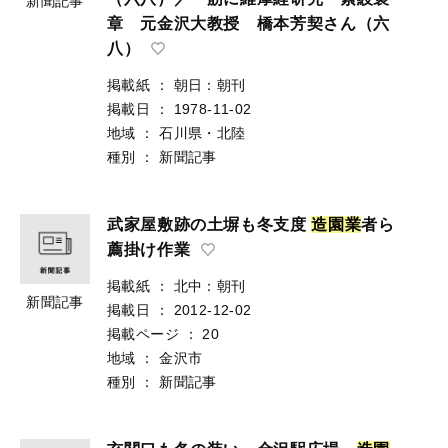
新聞記事
章 元金沢大教授 橋本芳契さん（六
八）
掲載紙
：
朝日：朝刊
掲載日
：
1978-11-02
地域
：
石川県・北陸
種別
：
新聞記事
武家屋敷跡の土塀も冬支度
造
園
業
者ら
薦掛け作業
掲載紙
：
北中：朝刊
新聞記事
掲載日
：
2012-12-02
掲載ページ
：
20
地域
：
金沢市
種別
：
新聞記事