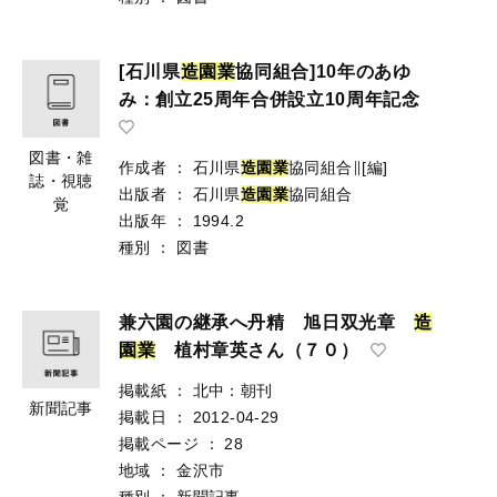
[石川県
造
園
業
協同組合]10年のあゆ
み：創立25周年合併設立10周年記念
図書・雑
作成者
：
石川県
造
園
業
協同組合∥[編]
誌・視聴
出版者
：
石川県
造
園
業
協同組合
覚
出版年
：
1994.2
種別
：
図書
兼六園の継承へ丹精 旭日双光章
造
園
業
植村章英さん（７０）
掲載紙
：
北中：朝刊
新聞記事
掲載日
：
2012-04-29
掲載ページ
：
28
地域
：
金沢市
種別
：
新聞記事