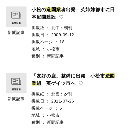
小松の
造
園
業
者出発 英姉妹都市に日
本庭園建設
掲載紙
：
北中：朝刊
新聞記事
掲載日
：
2009-09-12
掲載ページ
：
18
地域
：
小松市
種別
：
新聞記事
「友好の庭」整備に出発 小松市
造
園
業
組 英ゲイツ市へ
掲載紙
：
北國：夕刊
新聞記事
掲載日
：
2011-07-26
掲載ページ
：
6
地域
：
小松市
種別
：
新聞記事