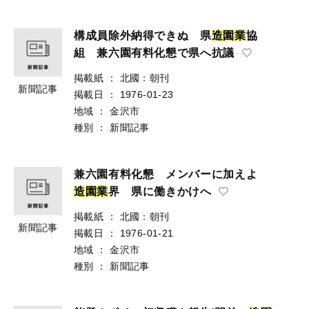
構成員除外納得できぬ 県
造
園
業
協
組 兼六園有料化懇で県へ抗議
掲載紙
：
北國：朝刊
新聞記事
掲載日
：
1976-01-23
地域
：
金沢市
種別
：
新聞記事
兼六園有料化懇 メンバーに加えよ
造
園
業
界 県に働きかけへ
掲載紙
：
北國：朝刊
新聞記事
掲載日
：
1976-01-21
地域
：
金沢市
種別
：
新聞記事