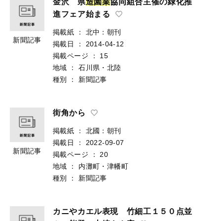
金沢 県
造
園
業
協同組合主催の緑化推
進フェア始まる
掲載紙
：
北中：朝刊
新聞記事
掲載日
：
2014-04-12
掲載ページ
：
15
地域
：
石川県・北陸
種別
：
新聞記事
街角から
掲載紙
：
北國：朝刊
掲載日
：
2022-09-07
新聞記事
掲載ページ
：
20
地域
：
内灘町・津幡町
種別
：
新聞記事
カニやカエル表現 竹細工１５０点並