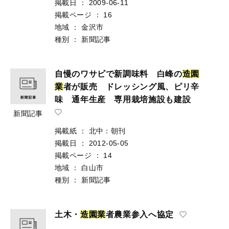
掲載日
：
2009-06-11
掲載ページ
：
16
地域
：
金沢市
種別
：
新聞記事
自慢のワサビで新調味料 白峰の
造
園
業
者が販売 ドレッシング風、ピリ辛
味 通年生産 専用栽培施設も建設
新聞記事
掲載紙
：
北中：朝刊
掲載日
：
2012-05-05
掲載ページ
：
14
地域
：
白山市
種別
：
新聞記事
土木・
造
園
業
者農業参入へ協定