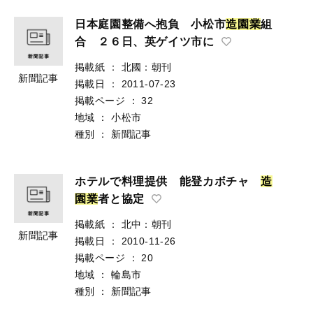
日本庭園整備へ抱負 小松市
造
園
業
組
合 ２６日、英ゲイツ市に
掲載紙
：
北國：朝刊
新聞記事
掲載日
：
2011-07-23
掲載ページ
：
32
地域
：
小松市
種別
：
新聞記事
ホテルで料理提供 能登カボチャ
造
園
業
者と協定
掲載紙
：
北中：朝刊
新聞記事
掲載日
：
2010-11-26
掲載ページ
：
20
地域
：
輪島市
種別
：
新聞記事