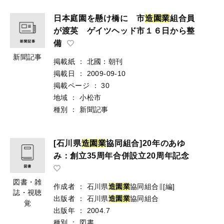
日本庭園を懸け橋に 市
造
園
業
組合員
が渡英 ゲイツヘッド市１６日から整
備
新聞記事
掲載紙
：
北國：朝刊
掲載日
：
2009-09-10
掲載ページ
：
30
地域
：
小松市
種別
：
新聞記事
[石川県
造
園
業
協同組合]20年のあゆ
み：創立35周年合併設立20周年記念
図書・雑
作成者
：
石川県
造
園
業
協同組合∥[編]
誌・視聴
出版者
：
石川県
造
園
業
協同組合
覚
出版年
：
2004.7
種別
：
図書