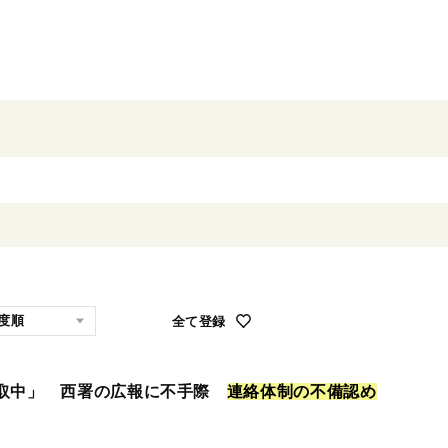
全て登録
聴取中」 西署の広報に不手際
連
絡
体
制
の
不
備
認
め