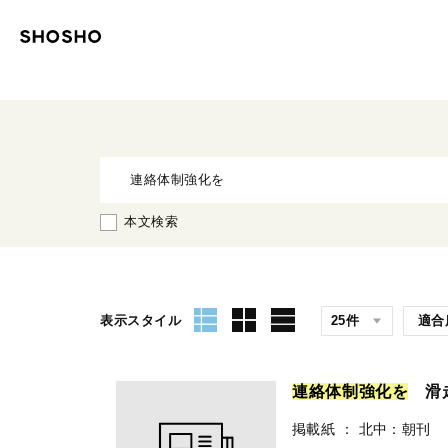
本文検索
表示スタイル
連
絡
体
制
強
化
を
滑走
掲載紙
：
北中：朝刊