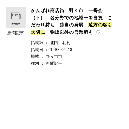
がんばれ商店街 野々市・一番会
（下） 各分野での地域一を自負 こ
だわり持ち、独自の発展
遠
方
の
客
も
大
切
に
物販以外の営業所も
新聞記事
掲載紙
：
北國：朝刊
掲載日
：
1998-04-18
地域
：
野々市市
種別
：
新聞記事