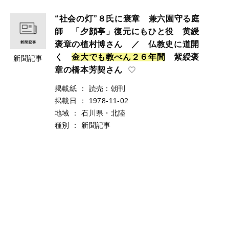
“社会の灯”８氏に褒章 兼六園守る庭
師 「夕顔亭」復元にもひと役 黄綬
褒章の植村博さん ／ 仏教史に道開
く
金
大
で
も
教
べ
ん
２
６
年
間
紫綬褒
新聞記事
章の橋本芳契さん
掲載紙
：
読売：朝刊
掲載日
：
1978-11-02
地域
：
石川県・北陸
種別
：
新聞記事