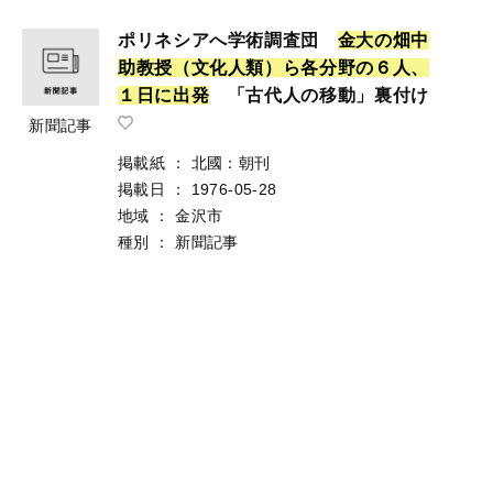
ポリネシアへ学術調査団
金
大
の
畑
中
助
教
授
（
文
化
人
類
）
ら
各
分
野
の
６
人
、
１
日
に
出
発
「古代人の移動」裏付け
新聞記事
掲載紙
：
北國：朝刊
掲載日
：
1976-05-28
地域
：
金沢市
種別
：
新聞記事