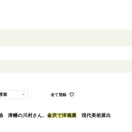
全て登録
熱 津幡の川村さん、
金
沢
で
洋
画
展
現代美術展出