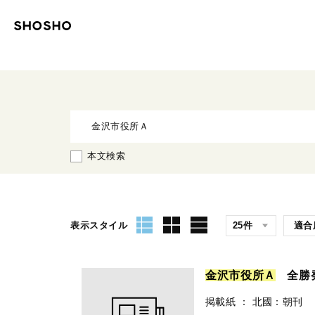
本文検索
表示スタイル
金
沢
市
役
所
Ａ
全勝
掲載紙
：
北國：朝刊