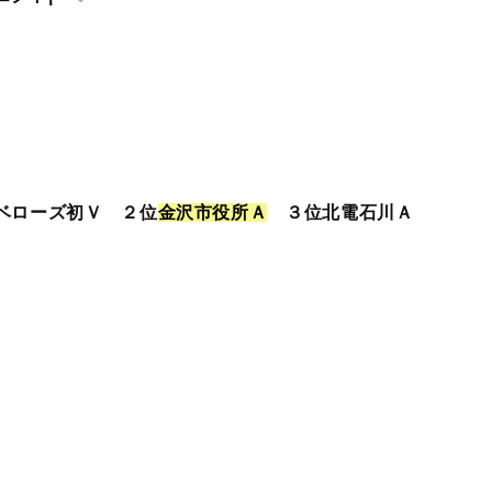
ベローズ初Ｖ ２位
金
沢
市
役
所
Ａ
３位北電石川Ａ