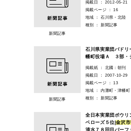
掲載日
：
2012-05-21
掲載ページ
：
16
地域
：
石川県・北陸
種別
：
新聞記事
新聞記事
石川県実業団バド
幡町役場Ａ ３部・
掲載紙
：
北國：朝刊
掲載日
：
2007-10-29
掲載ページ
：
13
地域
：
内灘町・津幡町
種別
：
新聞記事
新聞記事
全日本実業団ボウリン
ベローズ５位|
金
沢
市
清水７８回目パーフ