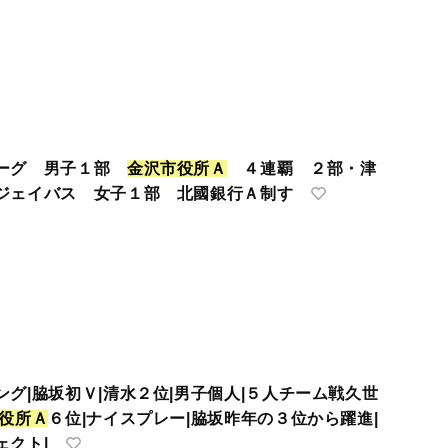
リーグ 男子１部
金
沢
市
役
所
Ａ
４連覇 ２部・津
ジェイバス 女子１部 北國銀行Ａ制す
グ|脇坂初Ｖ|清水２位|男子個人|５人チーム戦久世
役
所
Ａ
６位|ナイスプレー|脇坂昨年の３位から躍進|
ェクト|