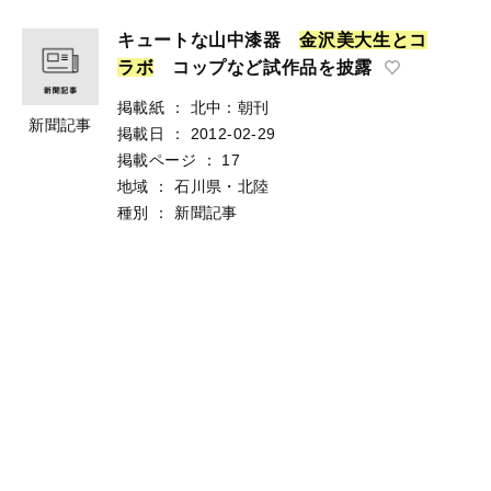
キュートな山中漆器
金
沢
美
大
生
と
コ
ラ
ボ
コップなど試作品を披露
掲載紙
：
北中：朝刊
新聞記事
掲載日
：
2012-02-29
掲載ページ
：
17
地域
：
石川県・北陸
種別
：
新聞記事