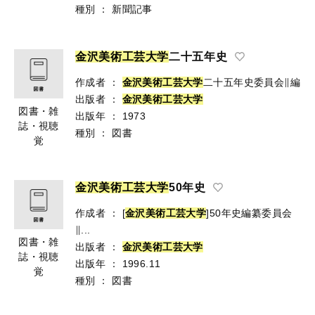
種別
：
新聞記事
金
沢
美
術
工
芸
大
学
二十五年史
作成者
：
金
沢
美
術
工
芸
大
学
二十五年史委員会∥編
出版者
：
金
沢
美
術
工
芸
大
学
図書・雑
出版年
：
1973
誌・視聴
種別
：
図書
覚
金
沢
美
術
工
芸
大
学
50年史
作成者
：
[
金沢美術工芸大学
]50年史編纂委員会
∥...
図書・雑
出版者
：
金
沢
美
術
工
芸
大
学
誌・視聴
出版年
：
1996.11
覚
種別
：
図書