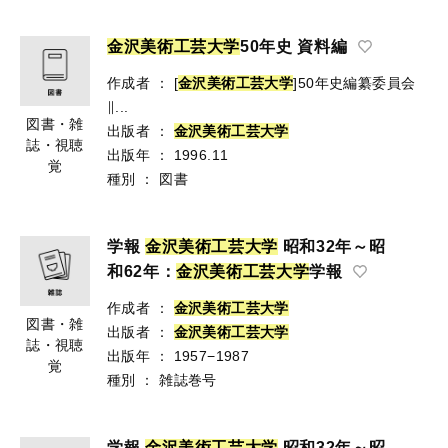
金
沢
美
術
工
芸
大
学
50年史 資料編
作成者
：
[
金沢美術工芸大学
]50年史編纂委員会
∥...
図書・雑
出版者
：
金
沢
美
術
工
芸
大
学
誌・視聴
出版年
：
1996.11
覚
種別
：
図書
学報
金
沢
美
術
工
芸
大
学
昭和32年～昭
和62年：
金
沢
美
術
工
芸
大
学
学報
作成者
：
金
沢
美
術
工
芸
大
学
図書・雑
出版者
：
金
沢
美
術
工
芸
大
学
誌・視聴
出版年
：
1957−1987
覚
種別
：
雑誌巻号
学報
金
沢
美
術
工
芸
大
学
昭和32年～昭