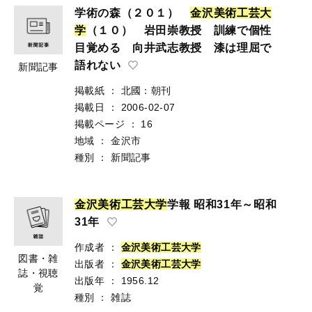
学術の森（２０１）
金
沢
美
術
工
芸
大
学
（１０） 岩田崇教授 訓練で個性
目覚める 向井武志教授 漆は理屈で
語れない
新聞記事
掲載紙
：
北國：朝刊
掲載日
：
2006-02-07
掲載ページ
：
16
地域
：
金沢市
種別
：
新聞記事
金
沢
美
術
工
芸
大
学
学報 昭和31年～昭和
31年
作成者
：
金
沢
美
術
工
芸
大
学
図書・雑
出版者
：
金
沢
美
術
工
芸
大
学
誌・視聴
出版年
：
1956.12
覚
種別
：
雑誌