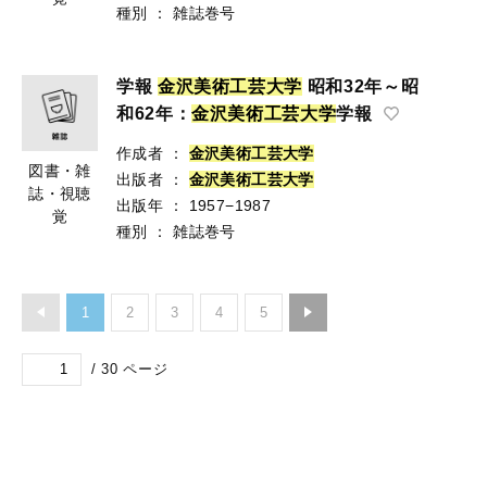
種別
：
雑誌巻号
学報
金
沢
美
術
工
芸
大
学
昭和32年～昭
和62年：
金
沢
美
術
工
芸
大
学
学報
作成者
：
金
沢
美
術
工
芸
大
学
図書・雑
出版者
：
金
沢
美
術
工
芸
大
学
誌・視聴
出版年
：
1957−1987
覚
種別
：
雑誌巻号
1
2
3
4
5
/
30
ページ