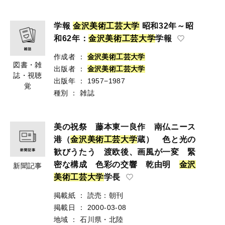
学報
金
沢
美
術
工
芸
大
学
昭和32年～昭
和62年：
金
沢
美
術
工
芸
大
学
学報
作成者
：
金
沢
美
術
工
芸
大
学
図書・雑
出版者
：
金
沢
美
術
工
芸
大
学
誌・視聴
出版年
：
1957−1987
覚
種別
：
雑誌
美の祝祭 藤本東一良作 南仏ニース
港（
金
沢
美
術
工
芸
大
学
蔵） 色と光の
歓びうたう 渡欧後、画風が一変 緊
密な構成 色彩の交響 乾由明
金
沢
新聞記事
美
術
工
芸
大
学
学長
掲載紙
：
読売：朝刊
掲載日
：
2000-03-08
地域
：
石川県・北陸