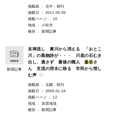
掲載紙
：
北中：朝刊
掲載日
：
2011-05-09
掲載ページ
：
10
地域
：
小松市
種別
：
新聞記事
友禅流し 犀川から消える 「おとこ
川」の風物詩が・・・ 川底の石むき
出し、適さず 最後の職人
釜
谷
さ
ん 支流の用水に移る 市民から惜し
新聞記事
む声
掲載紙
：
北國：朝刊
掲載日
：
2008-01-24
掲載ページ
：
12
地域
：
加賀地域
種別
：
新聞記事