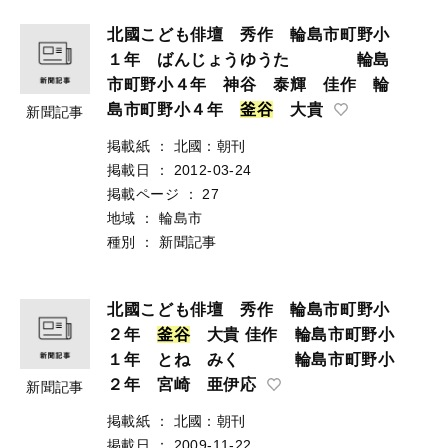
北國こども俳壇 秀作 輪島市町野小
１年 ばんじょうゆうた 輪島
市町野小４年 神谷 泰輝 佳作 輪
島市町野小４年
釜
谷
大貴
新聞記事
掲載紙
：
北國：朝刊
掲載日
：
2012-03-24
掲載ページ
：
27
地域
：
輪島市
種別
：
新聞記事
北國こども俳壇 秀作 輪島市町野小
２年
釜
谷
大貴 佳作 輪島市町野小
１年 とね みく 輪島市町野小
２年 宮崎 亜伊応
新聞記事
掲載紙
：
北國：朝刊
掲載日
：
2009-11-22