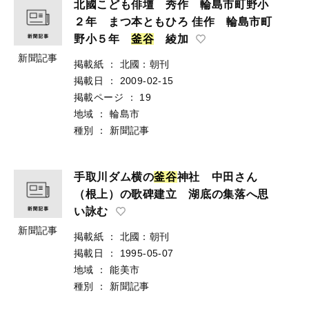
北國こども俳壇 秀作 輪島市町野小
２年 まつ本ともひろ 佳作 輪島市町
野小５年
釜
谷
綾加
新聞記事
掲載紙
：
北國：朝刊
掲載日
：
2009-02-15
掲載ページ
：
19
地域
：
輪島市
種別
：
新聞記事
手取川ダム横の
釜
谷
神社 中田さん
（根上）の歌碑建立 湖底の集落へ思
い詠む
新聞記事
掲載紙
：
北國：朝刊
掲載日
：
1995-05-07
地域
：
能美市
種別
：
新聞記事