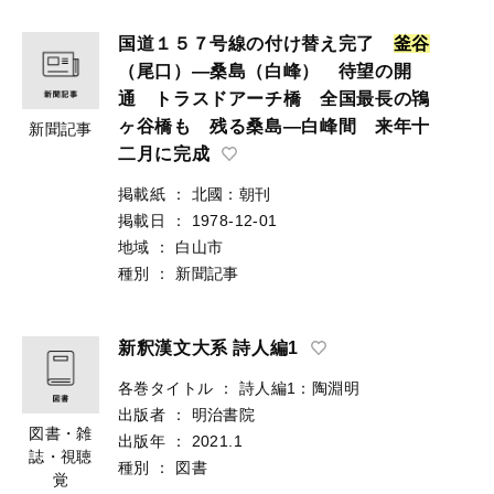
国道１５７号線の付け替え完了
釜
谷
（尾口）―桑島（白峰） 待望の開
通 トラスドアーチ橋 全国最長の鴇
ヶ谷橋も 残る桑島―白峰間 来年十
新聞記事
二月に完成
掲載紙
：
北國：朝刊
掲載日
：
1978-12-01
地域
：
白山市
種別
：
新聞記事
新釈漢文大系 詩人編1
各巻タイトル
：
詩人編1：陶淵明
出版者
：
明治書院
図書・雑
出版年
：
2021.1
誌・視聴
種別
：
図書
覚