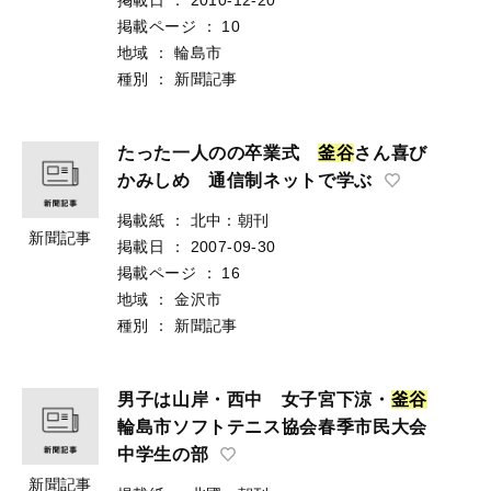
掲載ページ
：
10
地域
：
輪島市
種別
：
新聞記事
たった一人のの卒業式
釜
谷
さん喜び
かみしめ 通信制ネットで学ぶ
掲載紙
：
北中：朝刊
新聞記事
掲載日
：
2007-09-30
掲載ページ
：
16
地域
：
金沢市
種別
：
新聞記事
男子は山岸・西中 女子宮下涼・
釜
谷
輪島市ソフトテニス協会春季市民大会
中学生の部
新聞記事