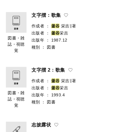
文字摺：歌集
作成者
：
釜
谷
栄吉∥著
出版者
：
釜
谷
栄吉
図書・雑
出版年
：
1987.12
誌・視聴
種別
：
図書
覚
文字摺 2：歌集
作成者
：
釜
谷
栄吉∥著
出版者
：
釜
谷
栄吉
図書・雑
出版年
：
1993.4
誌・視聴
種別
：
図書
覚
志披露状