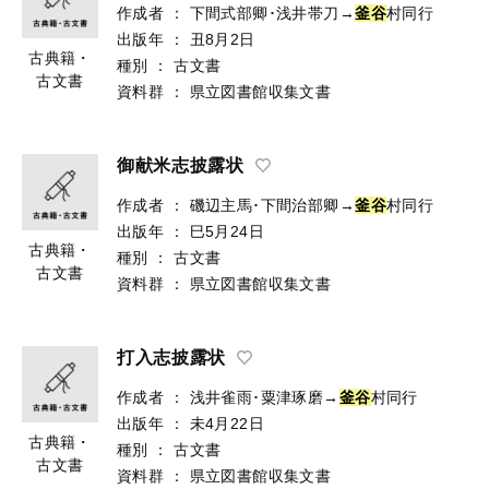
作成者
：
下間式部卿･浅井帯刀→
釜
谷
村同行
出版年
：
丑8月2日
古典籍・
種別
：
古文書
古文書
資料群
：
県立図書館収集文書
御献米志披露状
作成者
：
磯辺主馬･下間治部卿→
釜
谷
村同行
出版年
：
巳5月24日
古典籍・
種別
：
古文書
古文書
資料群
：
県立図書館収集文書
打入志披露状
作成者
：
浅井雀雨･粟津琢磨→
釜
谷
村同行
出版年
：
未4月22日
古典籍・
種別
：
古文書
古文書
資料群
：
県立図書館収集文書