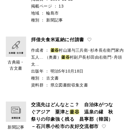
掲載ページ
：
13
地域
：
輪島市
種別
：
新聞記事
拝借夫食米返納に付請書
作成者
：
釜谷
村山瀬与三兵衛･杉本長右衛門家内
五人...
（奥書）
釜谷
村副戸長杉田由右衛門･舟頭
古典籍・
太...
古文書
出版年
：
明治5年10月18日
種別
：
古文書
資料群
：
県立図書館収集文書
交流先はどんなとこ？ 自治体がつな
ぐアジア 粟津と
釜
谷
温泉の縁 秋
祭りの印象強く残る 昌寧郡（韓国）
－石川県小松市の友好交流都市
新聞記事