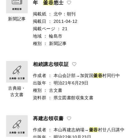
年
釜
谷
悠士
掲載紙
：
北中：朝刊
新聞記事
掲載日
：
2011-04-12
掲載ページ
：
21
地域
：
輪島市
種別
：
新聞記事
相続講志領収証
作成者
：
本山会計部→加賀国
釜
谷
村同行中
出版年
：
明治21年6月29日
古典籍・
種別
：
古文書
古文書
資料群
：
県立図書館収集文書
再建志領収書
作成者
：
本山再建志納場→
釜
谷
村廿八日講中
出版年
：
明治22年10月23日