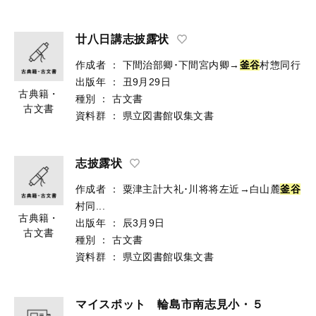
廿八日講志披露状
作成者
：
下間治部卿･下間宮内卿→
釜
谷
村惣同行
出版年
：
丑9月29日
古典籍・
種別
：
古文書
古文書
資料群
：
県立図書館収集文書
志披露状
作成者
：
粟津主計大礼･川将将左近→白山麓
釜谷
村同...
古典籍・
出版年
：
辰3月9日
古文書
種別
：
古文書
資料群
：
県立図書館収集文書
マイスポット 輪島市南志見小・５