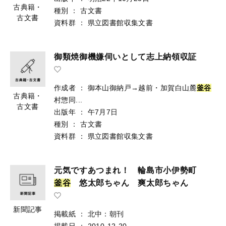
古典籍・
種別
：
古文書
古文書
資料群
：
県立図書館収集文書
御類焼御機嫌伺いとして志上納領収証
作成者
：
御本山御納戸→越前・加賀白山麓
釜谷
古典籍・
村惣同...
古文書
出版年
：
午7月7日
種別
：
古文書
資料群
：
県立図書館収集文書
元気ですあつまれ！ 輪島市小伊勢町
釜
谷
悠太郎ちゃん 爽太郎ちゃん
新聞記事
掲載紙
：
北中：朝刊
掲載日
：
2010-12-20