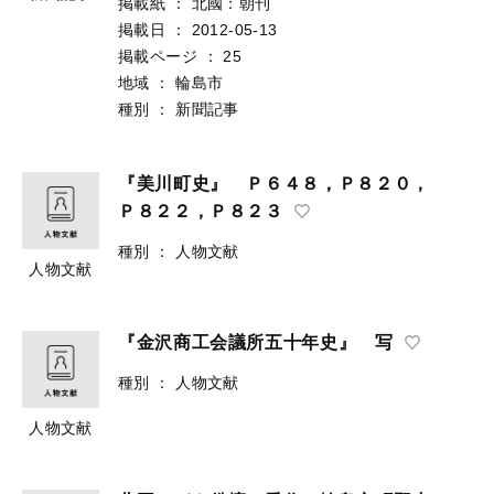
掲載紙
：
北國：朝刊
掲載日
：
2012-05-13
掲載ページ
：
25
地域
：
輪島市
種別
：
新聞記事
『美川町史』 Ｐ６４８，Ｐ８２０，
Ｐ８２２，Ｐ８２３
種別
：
人物文献
人物文献
『金沢商工会議所五十年史』 写
種別
：
人物文献
人物文献