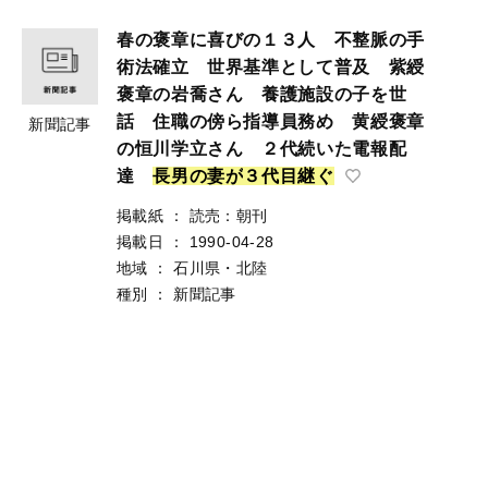
春の褒章に喜びの１３人 不整脈の手
術法確立 世界基準として普及 紫綬
褒章の岩喬さん 養護施設の子を世
話 住職の傍ら指導員務め 黄綬褒章
新聞記事
の恒川学立さん ２代続いた電報配
達
長
男
の
妻
が
３
代
目
継
ぐ
掲載紙
：
読売：朝刊
掲載日
：
1990-04-28
地域
：
石川県・北陸
種別
：
新聞記事