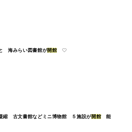
と 海みらい図書館が
開
館
凝縮 古文書館などミニ博物館 ５施設が
開
館
能