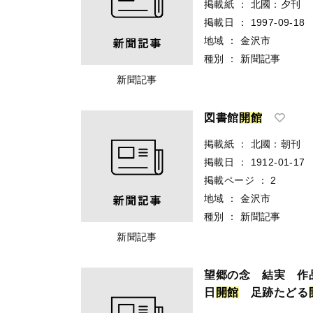
掲載紙
：
北國：夕刊
掲載日
：
1997-09-18
地域
：
金沢市
種別
：
新聞記事
新聞記事
図書館
開
館
掲載紙
：
北國：朝刊
掲載日
：
1912-01-17
掲載ページ
：
2
地域
：
金沢市
種別
：
新聞記事
新聞記事
望郷の念 結実 作
日
開
館
足跡たどる