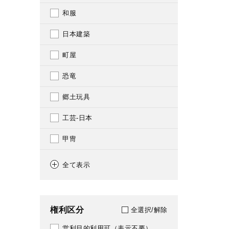
215
和服
1987
216
日本建築
1988
217
町屋
1989
218
恐竜
1990
219
郷土玩具
1991
220
工芸-日本
1992
235
甲冑
1993
288
刺繡
1994
全て表示
289
漆器
1995
290
狩猟
1996
権利区分
全選択/解除
291
書道
1997
営利目的利用可（表示不要）