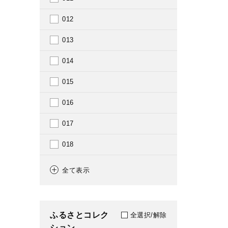
1947
012
1948
013
1949
014
1950
015
1952
016
1953
017
1955
018
1956
019
全て表示
1957
023
1959
025
ふるさとコレク
全選択/解除
1960
ション
026