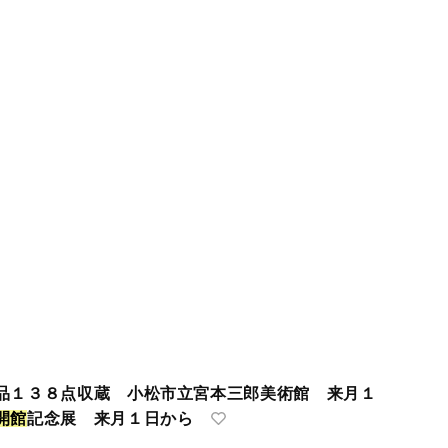
品１３８点収蔵 小松市立宮本三郎美術館 来月１
開
館
記念展 来月１日から