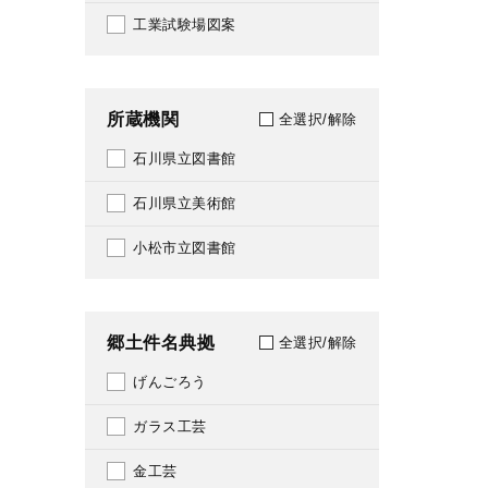
175
工業試験場図案
1976
188
1977
198
所蔵機関
全選択/解除
1978
202
石川県立図書館
1979
204
石川県立美術館
1980
209
小松市立図書館
1981
210
1982
211
郷土件名典拠
全選択/解除
1983
212
げんごろう
1984
213
ガラス工芸
1985
214
金工芸
1986