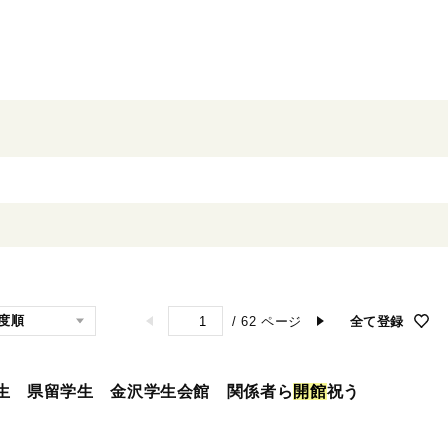
/
62
ページ
全て登録
生 県留学生 金沢学生会館 関係者ら
開
館
祝う