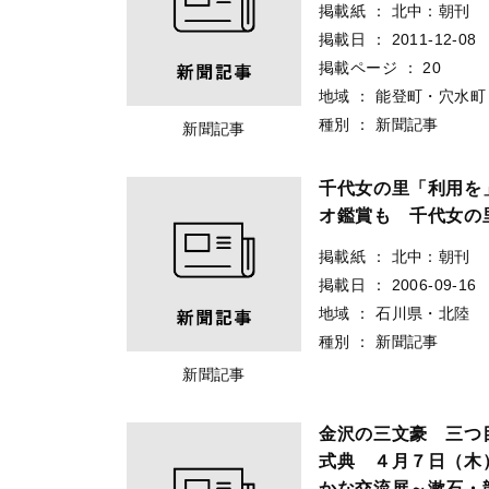
掲載紙
：
北中：朝刊
掲載日
：
2011-12-08
掲載ページ
：
20
地域
：
能登町・穴水町
種別
：
新聞記事
新聞記事
千代女の里「利用を
オ鑑賞も 千代女の
掲載紙
：
北中：朝刊
掲載日
：
2006-09-16
地域
：
石川県・北陸
種別
：
新聞記事
新聞記事
金沢の三文豪 三つ
式典 ４月７日（木
かな交流展～漱石・