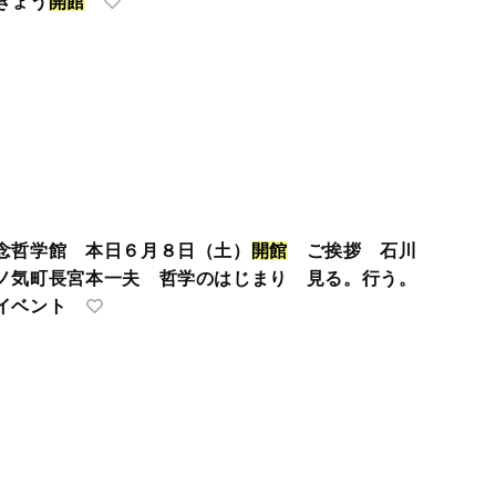
きょう
開
館
念哲学館 本日６月８日（土）
開
館
ご挨拶 石川
ノ気町長宮本一夫 哲学のはじまり 見る。行う。
イベント