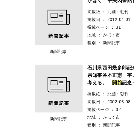
かほく 中央図書館
掲載紙
：
北國：朝刊
掲載日
：
2012-04-01
掲載ページ
：
31
地域
：
かほく市
種別
：
新聞記事
新聞記事
石川県西田幾多郎記
県知事谷本正憲 宇
考える。
開
館
記念
掲載紙
：
北國：朝刊
掲載日
：
2002-06-08
掲載ページ
：
32
地域
：
かほく市
新聞記事
種別
：
新聞記事