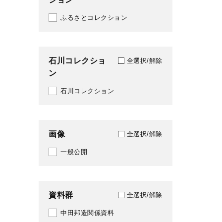
1961
ふるさとコレクション
027
1962
029
1963
石川コレクショ
041
全選択/解除
ン
1966
051
石川コレクション
1967
068
1968
069
画像
全選択/解除
1970
081
一般公開
1971
121
1972
163
資料群
全選択/解除
1973
172
中田邦造関係資料
1975