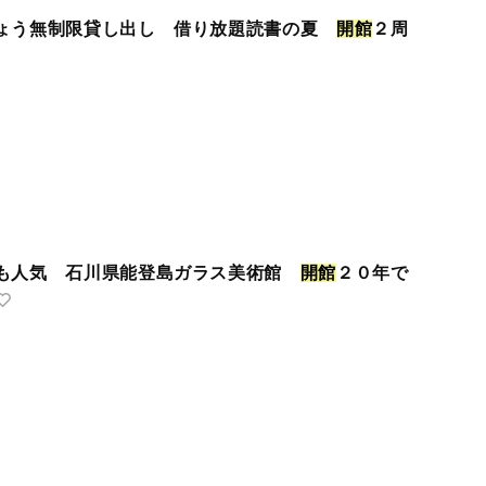
ょう無制限貸し出し 借り放題読書の夏
開
館
２周
も人気 石川県能登島ガラス美術館
開
館
２０年で