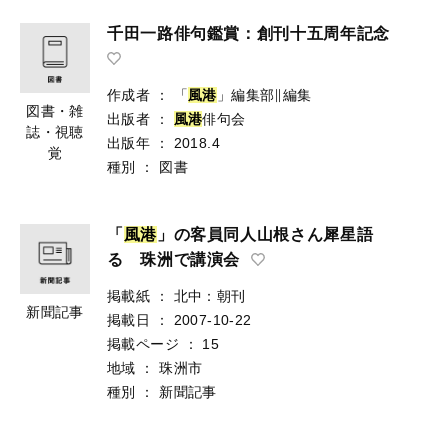
千田一路俳句鑑賞：創刊十五周年記念
作成者
：
「
風
港
」編集部∥編集
図書・雑
出版者
：
風
港
俳句会
誌・視聴
出版年
：
2018.4
覚
種別
：
図書
「
風
港
」の客員同人山根さん犀星語
る 珠洲で講演会
掲載紙
：
北中：朝刊
新聞記事
掲載日
：
2007-10-22
掲載ページ
：
15
地域
：
珠洲市
種別
：
新聞記事