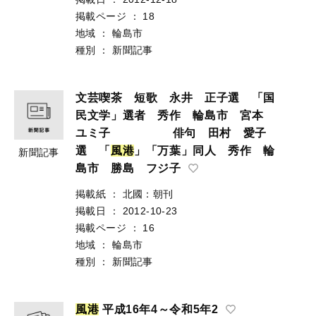
掲載ページ
：
18
地域
：
輪島市
種別
：
新聞記事
文芸喫茶 短歌 永井 正子選 「国
民文学」選者 秀作 輪島市 宮本
ユミ子 俳句 田村 愛子
選 「
風
港
」「万葉」同人 秀作 輪
新聞記事
島市 勝島 フジ子
掲載紙
：
北國：朝刊
掲載日
：
2012-10-23
掲載ページ
：
16
地域
：
輪島市
種別
：
新聞記事
風
港
平成16年4～令和5年2