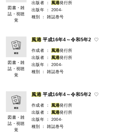
出版者
：
風
港
発行所
図書・雑
出版年
：
2004-
誌・視聴
種別
：
雑誌巻号
覚
風
港
平成16年4～令和5年2
作成者
：
風
港
発行所
出版者
：
風
港
発行所
図書・雑
出版年
：
2004-
誌・視聴
種別
：
雑誌巻号
覚
風
港
平成16年4～令和5年2
作成者
：
風
港
発行所
出版者
：
風
港
発行所
図書・雑
出版年
：
2004-
誌・視聴
種別
：
雑誌巻号
覚