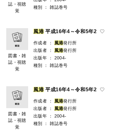
誌・視聴
種別
：
雑誌巻号
覚
風
港
平成16年4～令和5年2
作成者
：
風
港
発行所
出版者
：
風
港
発行所
図書・雑
出版年
：
2004-
誌・視聴
種別
：
雑誌巻号
覚
風
港
平成16年4～令和5年2
作成者
：
風
港
発行所
出版者
：
風
港
発行所
図書・雑
出版年
：
2004-
誌・視聴
種別
：
雑誌巻号
覚