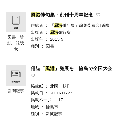
風
港
俳句集：創刊十周年記念
作成者
：
「
風
港
俳句集」編集委員会‖編集
出版者
：
風
港
発行所
図書・雑
出版年
：
2013.5
誌・視聴
種別
：
図書
覚
俳誌「
風
港
」発展を 輪島で全国大会
掲載紙
：
北國：朝刊
新聞記事
掲載日
：
2010-11-22
掲載ページ
：
17
地域
：
輪島市
種別
：
新聞記事