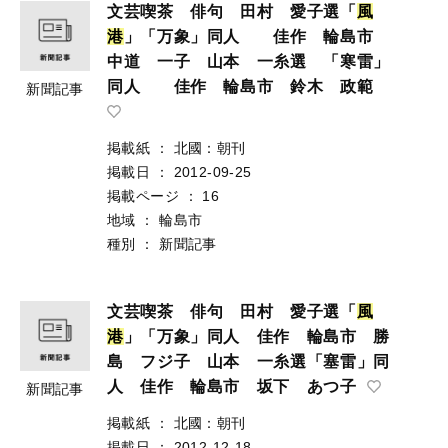
文芸喫茶 俳句 田村 愛子選「
風
港
」「万象」同人 佳作 輪島市
中道 一子 山本 一糸選 「寒雷」
同人 佳作 輪島市 鈴木 政範
新聞記事
掲載紙
：
北國：朝刊
掲載日
：
2012-09-25
掲載ページ
：
16
地域
：
輪島市
種別
：
新聞記事
文芸喫茶 俳句 田村 愛子選「
風
港
」「万象」同人 佳作 輪島市 勝
島 フジ子 山本 一糸選「塞雷」同
人 佳作 輪島市 坂下 あつ子
新聞記事
掲載紙
：
北國：朝刊
掲載日
：
2012-12-18