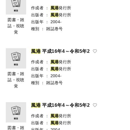
作成者
：
風
港
発行所
出版者
：
風
港
発行所
図書・雑
出版年
：
2004-
誌・視聴
種別
：
雑誌巻号
覚
風
港
平成16年4～令和5年2
作成者
：
風
港
発行所
出版者
：
風
港
発行所
図書・雑
出版年
：
2004-
誌・視聴
種別
：
雑誌巻号
覚
風
港
平成16年4～令和5年2
作成者
：
風
港
発行所
出版者
：
風
港
発行所
図書・雑
出版年
：
2004-