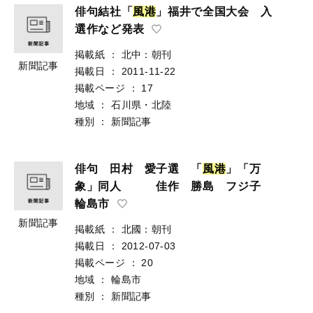
俳句結社「
風
港
」福井で全国大会 入
選作など発表
掲載紙
：
北中：朝刊
新聞記事
掲載日
：
2011-11-22
掲載ページ
：
17
地域
：
石川県・北陸
種別
：
新聞記事
俳句 田村 愛子選 「
風
港
」「万
象」同人 佳作 勝島 フジ子
輪島市
新聞記事
掲載紙
：
北國：朝刊
掲載日
：
2012-07-03
掲載ページ
：
20
地域
：
輪島市
種別
：
新聞記事