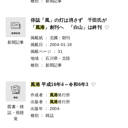
種別
：
新聞記事
俳誌「風」の灯は消さず 千田氏が
「
風
港
」創刊へ 「白山」は終刊
掲載紙
：
北國：朝刊
新聞記事
掲載日
：
2004-01-18
掲載ページ
：
31
地域
：
石川県・北陸
種別
：
新聞記事
風
港
平成16年4～令和6年3
作成者
：
風
港
発行所
出版者
：
風
港
発行所
図書・雑
出版年
：
2004-
誌・視聴
種別
：
雑誌
覚