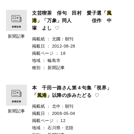
文芸喫茶 俳句 田村 愛子選「
風
港
」「万象」同人 佳作 中
塚 よし
新聞記事
掲載紙
：
北國：朝刊
掲載日
：
2012-08-28
掲載ページ
：
18
地域
：
輪島市
種別
：
新聞記事
本 千田一路さん第４句集「視界」
「
風
港
」以降の歩みたどる
掲載紙
：
北中：朝刊
新聞記事
掲載日
：
2008-05-04
掲載ページ
：
12
地域
：
石川県・北陸