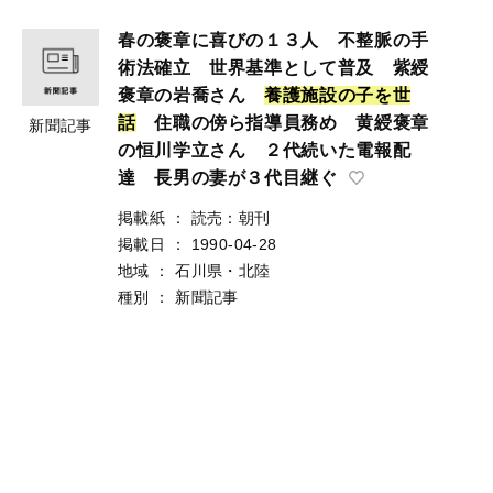
春の褒章に喜びの１３人 不整脈の手
術法確立 世界基準として普及 紫綬
褒章の岩喬さん
養
護
施
設
の
子
を
世
話
住職の傍ら指導員務め 黄綬褒章
新聞記事
の恒川学立さん ２代続いた電報配
達 長男の妻が３代目継ぐ
掲載紙
：
読売：朝刊
掲載日
：
1990-04-28
地域
：
石川県・北陸
種別
：
新聞記事