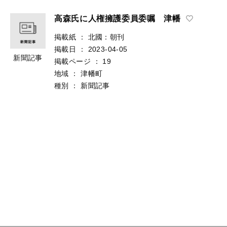
高森氏に人権擁護委員委嘱 津幡
掲載紙
：
北國：朝刊
掲載日
：
2023-04-05
新聞記事
掲載ページ
：
19
地域
：
津幡町
種別
：
新聞記事