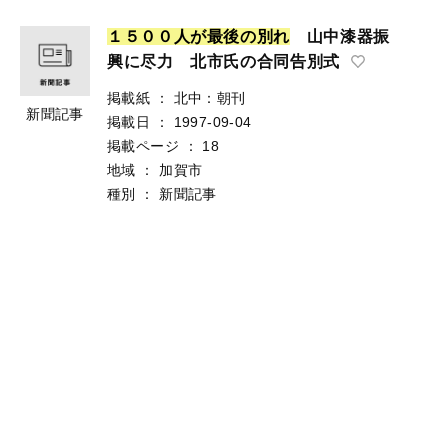
１
５
０
０
人
が
最
後
の
別
れ
山中漆器振
興に尽力 北市氏の合同告別式
掲載紙
：
北中：朝刊
新聞記事
掲載日
：
1997-09-04
掲載ページ
：
18
地域
：
加賀市
種別
：
新聞記事