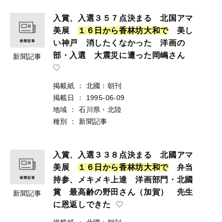
入賞、入選３５７点決まる 北国アマ
美展
１
６
日
か
ら
香
林
坊
大
和
で
美し
い神戸 消したくなかった 洋画の
部・入選 大震災に遭った岡嶋さん
新聞記事
掲載紙
：
北國：朝刊
掲載日
：
1995-06-09
地域
：
石川県・北陸
種別
：
新聞記事
入賞、入選３３８点決まる 北國アマ
美展
１
６
日
か
ら
香
林
坊
大
和
で
弁当
持参、メキメキ上達 洋画部門・北國
賞 最高齢の野田さん（加賀） 先生
新聞記事
に恩返しできた