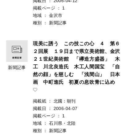
掲載日
：
2006-04-12
掲載ページ
：
1
地域
：
金沢市
種別
：
新聞記事
現美に誘う この技この心 ４ 第６
２回展 １９日まで県立美術館、金沢
２１世紀美術館 「欅造方盛器」 木
工 川北良造氏 木工人間国宝 「自
新聞記事
然の顔」を慈しむ 「浅間山」 日本
画 中町進氏 初夏の息吹青に込め
掲載紙
：
北國：朝刊
掲載日
：
2006-04-07
掲載ページ
：
1
地域
：
石川県・北陸
種別
：
新聞記事