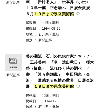
画 「掛ける人」 松本昇（小松）
新聞記事
１０年一筋、正念場へ 日展金沢展
６月
１
９
日
ま
で
県
立
美
術
館
掲載紙
：
北國：朝刊
掲載日
：
1994-05-30
地域
：
石川県・北陸
種別
：
新聞記事
美の潮流 石川の気鋭作家たち（７）
工芸美術 「卓 遠山秋日」 榎木
啓（輪島） 流れゆく時の調べ ／
書 「漠々寒烟織」 中田飛泉（金
新聞記事
沢） 量感ある叙情の世界 日展金沢
展
１
９
日
ま
で
県
立
美
術
館
掲載紙
：
北國：朝刊
掲載日
：
1994-06-03
地域
：
石川県・北陸