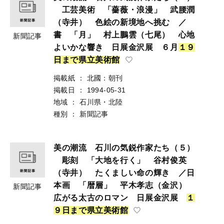
工芸美術 「薔薇・浪漫」 武腰潤
（寺井） 色絵の新境地へ挑む ／
書 「月」 村上鵬雲（七尾） 心地
新聞記事
よいかな響き 日展金沢展 ６月
１
９
日
ま
で
県
立
美
術
館
掲載紙
：
北國：朝刊
掲載日
：
1994-05-31
地域
：
石川県・北陸
種別
：
新聞記事
美の潮流 石川の気鋭作家たち（５）
彫刻 「大地を行く」 谷村俊英
（寺井） たくましい命の輝き ／日
本画 「暦層」 平木孝志（金沢）
新聞記事
広がる太古のロマン 日展金沢展
１
９
日
ま
で
県
立
美
術
館