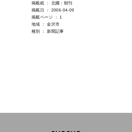
掲載紙
：
北國：朝刊
掲載日
：
2006-04-09
掲載ページ
：
1
地域
：
金沢市
種別
：
新聞記事