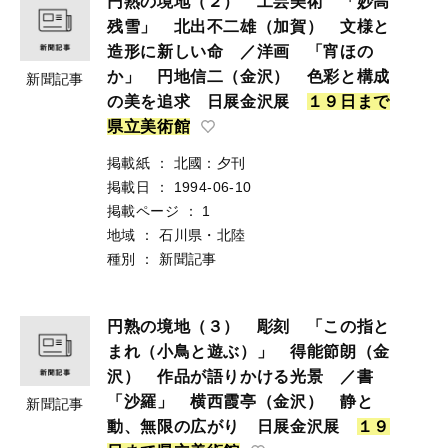
円熟の境地（２） 工芸美術 「妙高
残雪」 北出不二雄（加賀） 文様と
造形に新しい命 ／洋画 「宵ほの
か」 円地信二（金沢） 色彩と構成
新聞記事
の美を追求 日展金沢展
１
９
日
ま
で
県
立
美
術
館
掲載紙
：
北國：夕刊
掲載日
：
1994-06-10
掲載ページ
：
1
地域
：
石川県・北陸
種別
：
新聞記事
円熟の境地（３） 彫刻 「この指と
まれ（小鳥と遊ぶ）」 得能節朗（金
沢） 作品が語りかける光景 ／書
「沙羅」 横西霞亭（金沢） 静と
新聞記事
動、無限の広がり 日展金沢展
１
９