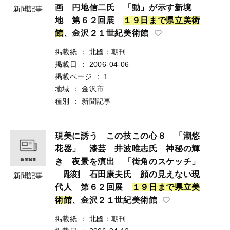
画 円地信二氏 「動」が示す新境
新聞記事
地 第６２回展
１
９
日
ま
で
県
立
美
術
館
、金沢２１世紀美術館
掲載紙
：
北國：朝刊
掲載日
：
2006-04-06
掲載ページ
：
1
地域
：
金沢市
種別
：
新聞記事
現美に誘う この技この心８ 「潮悠
花器」 漆芸 井波唯志氏 神秘の輝
き 夜景を演出 「街角のスケッチ」
彫刻 石田康夫氏 顔の見えない現
新聞記事
代人 第６２回展
１
９
日
ま
で
県
立
美
術
館
、金沢２１世紀美術館
掲載紙
：
北國：朝刊