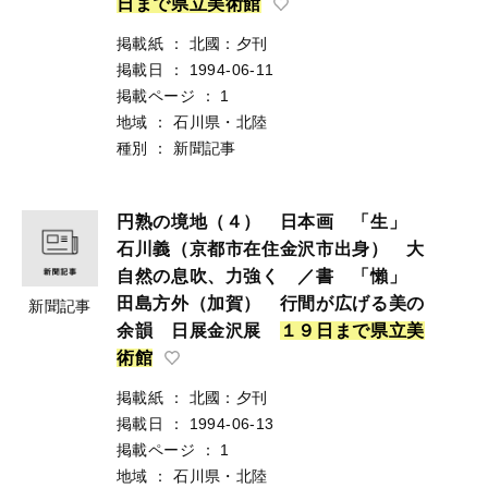
日
ま
で
県
立
美
術
館
掲載紙
：
北國：夕刊
掲載日
：
1994-06-11
掲載ページ
：
1
地域
：
石川県・北陸
種別
：
新聞記事
円熟の境地（４） 日本画 「生」
石川義（京都市在住金沢市出身） 大
自然の息吹、力強く ／書 「懶」
田島方外（加賀） 行間が広げる美の
新聞記事
余韻 日展金沢展
１
９
日
ま
で
県
立
美
術
館
掲載紙
：
北國：夕刊
掲載日
：
1994-06-13
掲載ページ
：
1
地域
：
石川県・北陸