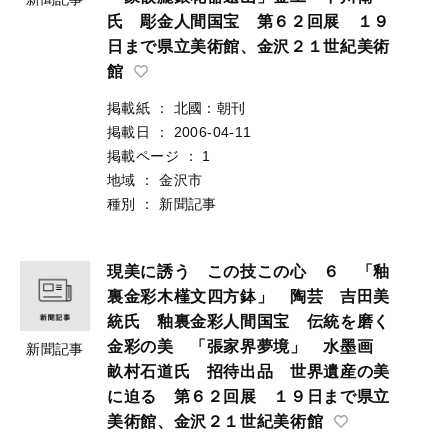
氏 彫金人間国宝 第６２回展 １９
日まで県立美術館、金沢２１世紀美術
館
掲載紙
：
北國：朝刊
掲載日
：
2006-04-11
掲載ページ
：
1
地域
：
金沢市
種別
：
新聞記事
現美に誘う この技この心 ６ 「釉
裏金彩木槿文四方鉢」 陶芸 吉田美
統氏 釉裏金彩人間国宝 伝統を磨く
金彩の美 「張家界夢境」 水墨画
新聞記事
畝村石道氏 招待出品 世界遺産の美
に迫る 第６２回展 １９日まで県立
美術館、金沢２１世紀美術館