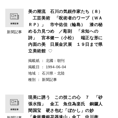
美の潮流 石川の気鋭作家たち（８）
工芸美術 「呪術者のワープ（ＷＡ
ＲＰ）」 市中佑佳（輪島） 漆の秘
める力見つめ ／彫刻 「未知への
新聞記事
詩」 宮本健一（小松） 端正な形に
内面の美 日展金沢展 １９日まで県
立美術館
掲載紙
：
北國：朝刊
掲載日
：
1994-06-04
地域
：
石川県・北陸
種別
：
新聞記事
現美に誘う この技この心 ７ 「砂
張水指」 金工 魚住為楽氏 銅鑼人
間国宝 硬さ包む「ぼかし」の妙
「象嵌朧銀花器遠山」金工 中川衛
新聞記事