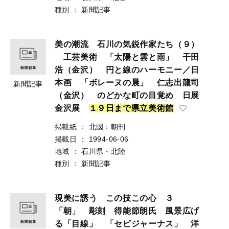
種別
：
新聞記事
美の潮流 石川の気鋭作家たち（９）
工芸美術 「太陽と雲と雨」 干田
浩（金沢） 円と線のハーモニー／日
本画 「ボレーヌの晨」 仁志出龍司
新聞記事
（金沢） のどかな町の目覚め 日展
金沢展
１
９
日
ま
で
県
立
美
術
館
掲載紙
：
北國：朝刊
掲載日
：
1994-06-06
地域
：
石川県・北陸
種別
：
新聞記事
現美に誘う この技この心 ３
「朝」 彫刻 得能節朗氏 風景広げ
る「目線」 「セビジャーナス」 洋