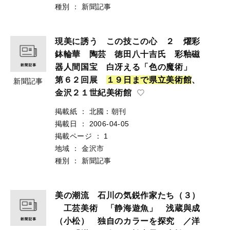
種別
：
新聞記事
現美に誘う この技この心 ２ 燿彩
鉢輪華 陶芸 徳田八十吉氏 彩釉磁
器人間国宝 白冴える「色の魔術」
第６２回展
１
９
日
ま
で
県
立
美
術
館
、
新聞記事
金沢２１世紀美術館
掲載紙
：
北國：朝刊
掲載日
：
2006-04-05
掲載ページ
：
1
地域
：
金沢市
種別
：
新聞記事
美の潮流 石川の気鋭作家たち（３）
工芸美術 「静海遊魚」 浅蔵與成
（小松） 独自のカラーを探究 ／洋