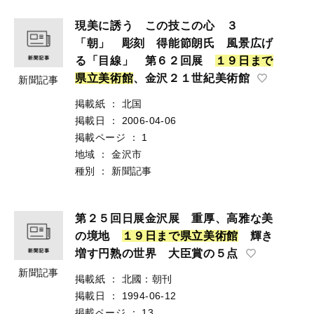
現美に誘う この技この心 ３
「朝」 彫刻 得能節朗氏 風景広げ
る「目線」 第６２回展
１
９
日
ま
で
県
立
美
術
館
、金沢２１世紀美術館
新聞記事
掲載紙
：
北国
掲載日
：
2006-04-06
掲載ページ
：
1
地域
：
金沢市
種別
：
新聞記事
第２５回日展金沢展 重厚、高雅な美
の境地
１
９
日
ま
で
県
立
美
術
館
輝き
増す円熟の世界 大臣賞の５点
新聞記事
掲載紙
：
北國：朝刊
掲載日
：
1994-06-12
掲載ページ
：
13