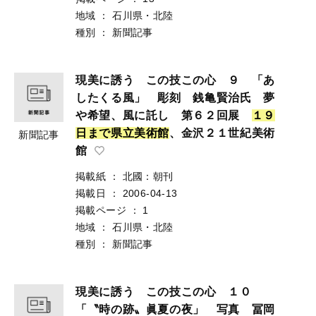
地域
：
石川県・北陸
種別
：
新聞記事
現美に誘う この技この心 ９ 「あ
したくる風」 彫刻 銭亀賢治氏 夢
や希望、風に託し 第６２回展
１
９
日
ま
で
県
立
美
術
館
、金沢２１世紀美術
新聞記事
館
掲載紙
：
北國：朝刊
掲載日
：
2006-04-13
掲載ページ
：
1
地域
：
石川県・北陸
種別
：
新聞記事
現美に誘う この技この心 １０
「〝時の跡〟眞夏の夜」 写真 冨岡