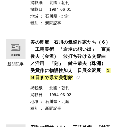
掲載紙
：
北國：朝刊
掲載日
：
1994-06-01
地域
：
石川県・北陸
種別
：
新聞記事
美の潮流 石川の気鋭作家たち（６）
工芸美術 「岩場の想い出」 百貫
俊夫（金沢） 波打ち砕ける交響曲
／洋画 「刻」 鍵主恭夫（珠洲）
新聞記事
受賞作に物語性加え 日展金沢展
１
９
日
ま
で
県
立
美
術
館
掲載紙
：
北國：朝刊
掲載日
：
1994-06-02
地域
：
石川県・北陸
種別
：
新聞記事