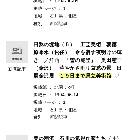
掲載日
：
1994-06-09
掲載ページ
：
1
地域
：
石川県・北陸
種別
：
新聞記事
円熟の境地（５） 工芸美術 朝霧
原峯水（松任） 命を宿す夜明けの輝
き ／洋画 「雪の能登」 奥田憲三
（金沢） 華やかさ削り哀愁の景 日
新聞記事
展金沢展
１
９
日
ま
で
県
立
美
術
館
掲載紙
：
北國：夕刊
掲載日
：
1994-06-14
掲載ページ
：
1
地域
：
石川県・北陸
種別
：
新聞記事
美の潮流 石川の気鋭作家たち（４）