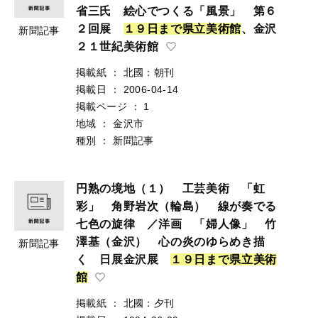
省三氏 絵心でつくる「風景」 第６
２回展
１
９
日
ま
で
県
立
美
術
館
、金沢
新聞記事
２１世紀美術館
掲載紙
：
北國：朝刊
掲載日
：
2006-04-14
掲載ページ
：
1
地域
：
金沢市
種別
：
新聞記事
円熟の境地（１） 工芸美術 「虹
彩」 角野岩次（輪島） 線が奏でる
七色の旋律 ／洋画 「婦人像」 竹
澤基（金沢） 心の炎のゆらめき描
新聞記事
く 日展金沢展
１
９
日
ま
で
県
立
美
術
館
掲載紙
：
北國：夕刊