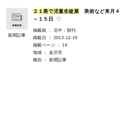
２
１
美
で
児
童
生
徒
展
美術など来月４
～１５日
掲載紙
：
北中：朝刊
新聞記事
掲載日
：
2013-12-19
掲載ページ
：
16
地域
：
金沢市
種別
：
新聞記事