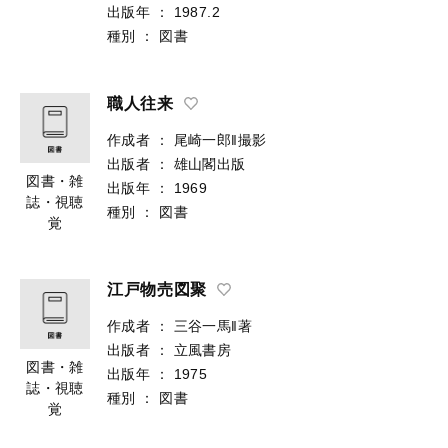
図書・雑
出版年
：
1987.2
誌・視聴
種別
：
図書
覚
職人往来
作成者
：
尾崎一郎‖撮影
出版者
：
雄山閣出版
図書・雑
出版年
：
1969
誌・視聴
種別
：
図書
覚
江戸物売図聚
作成者
：
三谷一馬‖著
出版者
：
立風書房
図書・雑
出版年
：
1975
誌・視聴
種別
：
図書
覚