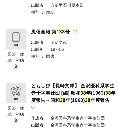
出版者
：
自治労石川県本部
種別
：
雑誌
風俗画報 第1
3
8
号
出版者
：
明治文献
出版年
：
1974.6
図書・雑
種別
：
図書
誌・視聴
覚
ともしび【長崎文庫】 金沢医科系学生
赤十字奉仕団 [編] 昭和
3
8
年(1963)
3
8
年
度報告～昭和
3
8
年(1963)
3
8
年度報告
図書・雑
誌・視聴
作成者
：
金沢医科系学生赤十字奉仕団
覚
出版者
：
金沢医科系学生赤十字奉仕団