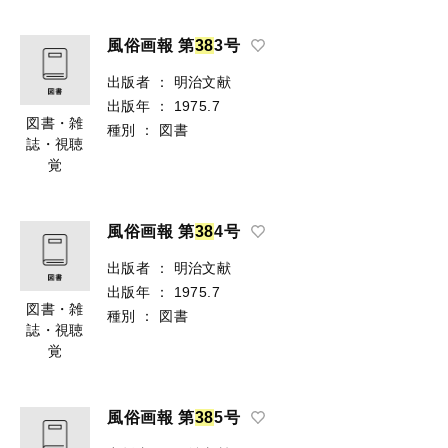
風俗画報 第
3
8
3号
出版者
：
明治文献
出版年
：
1975.7
図書・雑
種別
：
図書
誌・視聴
覚
風俗画報 第
3
8
4号
出版者
：
明治文献
出版年
：
1975.7
図書・雑
種別
：
図書
誌・視聴
覚
風俗画報 第
3
8
5号