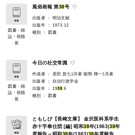
風俗画報 第
3
8
号
出版者
：
明治文献
出版年
：
1973.12
図書・雑
種別
：
図書
誌・視聴
覚
今日の社交常識
作成者
：
原田 賀七∥共著
能勢 輝一∥共著
出版者
：
自治行政学会
図書・雑
出版年
：
19
3
8
.6
誌・視聴
種別
：
図書
覚
ともしび【長崎文庫】 金沢医科系学生
赤十字奉仕団 [編] 昭和
3
8
年(1963)
3
8
年
度報告～昭和
3
8
年(1963)
3
8
年度報告