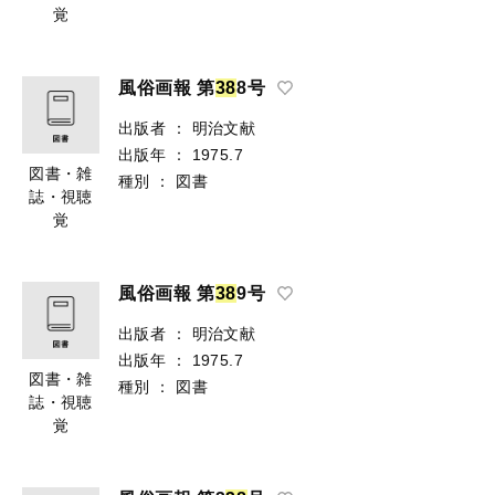
覚
風俗画報 第
3
8
8号
出版者
：
明治文献
出版年
：
1975.7
図書・雑
種別
：
図書
誌・視聴
覚
風俗画報 第
3
8
9号
出版者
：
明治文献
出版年
：
1975.7
図書・雑
種別
：
図書
誌・視聴
覚