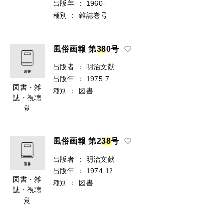
出版年
：
1960-
種別
：
雑誌巻号
風俗画報 第
3
8
0号
出版者
：
明治文献
出版年
：
1975.7
図書・雑
種別
：
図書
誌・視聴
覚
風俗画報 第2
3
8
号
出版者
：
明治文献
出版年
：
1974.12
図書・雑
種別
：
図書
誌・視聴
覚