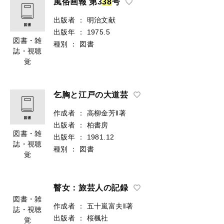
風俗画報 第3
3
8
号
出版者
：
明治文献
出版年
：
1975.5
図書・雑
種別
：
図書
誌・視聴
覚
乞胸と江戸の大道芸
作成者
：
高柳金芳‖著
出版者
：
柏書房
図書・雑
出版年
：
1981.12
誌・視聴
種別
：
図書
覚
瞽女：旅芸人の記録
作成者
：
五十嵐富夫‖著
出版者
：
桜楓社