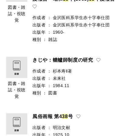
図書・雑
誌・視聴
作成者
：
金沢医科系学生赤十字奉仕団
覚
出版者
：
金沢医科系学生赤十字奉仕団
出版年
：
1960-
種別
：
雑誌
きじや：轆轤師制度の研究
作成者
：
杉本寿‖著
出版者
：
未来社
図書・雑
出版年
：
1984.11
誌・視聴
種別
：
図書
覚
風俗画報 第4
3
8
号
出版者
：
明治文献
出版年
：
1975.10