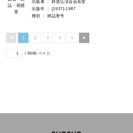
出版者
：
鉄道弘済会会長室
誌・視聴
出版年
：
[1937]-1987
覚
種別
：
雑誌巻号
1
2
3
4
5
/
8686
ページ