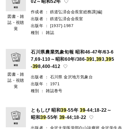
02～昭和52年
作成者
：
鉄道弘済会会長室総務課[編]
図書・雑
出版者
：
鉄道弘済会会長室
誌・視聴
出版年
：
[1937]-1987
覚
種別
：
雑誌
石川県農業気象旬報 昭和46-47年/63-6
7,69-110～昭和60年/386-
3
9
1,
3
9
3,
3
9
5
-
3
9
8,400-412
図書・雑
出版者
：
石川県 金沢地方気象台
誌・視聴
出版年
：
1971
覚
種別
：
雑誌巻号
ともしび 昭和
3
9
-55年
3
9
-44;18-22～
昭和
3
9
-55年
3
9
-44;18-22
出版者
：
金沢大学医学部白山診療班
金沢学生赤