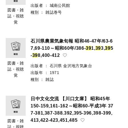
出版者
：
城南公民館
図書・雑
種別
：
雑誌巻号
誌・視聴
覚
石川県農業気象旬報 昭和46-47年/63-6
7,69-110～昭和60年/386-
3
9
1,
3
9
3,
3
9
5
-
3
9
8,400-412
図書・雑
出版者
：
石川県 金沢地方気象台
誌・視聴
出版年
：
1971
覚
種別
：
雑誌
日中文化交流 【川口文庫】 昭和45年
150-159,161-162～昭和60-平成3年 37
7-381,387-388.392,395-396,398-399,
413,422-423,451,485
図書・雑
誌・視聴