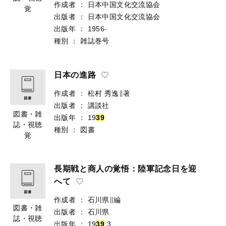
作成者
：
日本中国文化交流協会
覚
出版者
：
日本中国文化交流協会
出版年
：
1956-
種別
：
雑誌巻号
日本の進路
作成者
：
松村 秀逸∥著
出版者
：
講談社
図書・雑
出版年
：
19
3
9
誌・視聴
種別
：
図書
覚
長期戦と商人の覚悟：陸軍記念日を迎
へて
作成者
：
石川県∥編
図書・雑
出版者
：
石川県
誌・視聴
出版年
：
19
3
9
.3