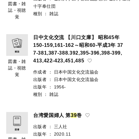
図書・雑
十字奉仕団
誌・視聴
種別
：
雑誌
覚
日中文化交流 【川口文庫】 昭和45年
150-159,161-162～昭和60-平成3年 37
7-381,387-388.392,395-396,398-399,
413,422-423,451,485
図書・雑
誌・視聴
作成者
：
日本中国文化交流協会
覚
出版者
：
日本中国文化交流協会
出版年
：
1956-
種別
：
雑誌
台湾愛国婦人 第
3
9
巻
出版者
：
三人社
出版年
：
2020.11