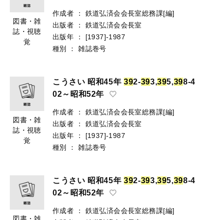
作成者
：
鉄道弘済会会長室総務課[編]
図書・雑
出版者
：
鉄道弘済会会長室
誌・視聴
出版年
：
[1937]-1987
覚
種別
：
雑誌巻号
こうさい 昭和45年
3
9
2-
3
9
3,
3
9
5,
3
9
8-4
02～昭和52年
作成者
：
鉄道弘済会会長室総務課[編]
図書・雑
出版者
：
鉄道弘済会会長室
誌・視聴
出版年
：
[1937]-1987
覚
種別
：
雑誌巻号
こうさい 昭和45年
3
9
2-
3
9
3,
3
9
5,
3
9
8-4
02～昭和52年
作成者
：
鉄道弘済会会長室総務課[編]
図書・雑