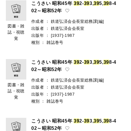
こうさい 昭和45年
3
9
2-
3
9
3,
3
9
5,
3
9
8-4
02～昭和52年
作成者
：
鉄道弘済会会長室総務課[編]
図書・雑
出版者
：
鉄道弘済会会長室
誌・視聴
出版年
：
[1937]-1987
覚
種別
：
雑誌巻号
こうさい 昭和45年
3
9
2-
3
9
3,
3
9
5,
3
9
8-4
02～昭和52年
作成者
：
鉄道弘済会会長室総務課[編]
図書・雑
出版者
：
鉄道弘済会会長室
誌・視聴
出版年
：
[1937]-1987
覚
種別
：
雑誌巻号
こうさい 昭和45年
3
9
2-
3
9
3,
3
9
5,
3
9
8-4
02～昭和52年