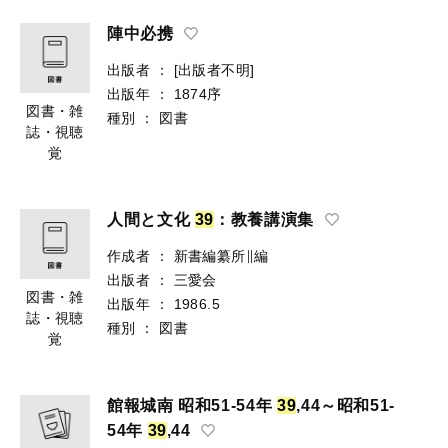
陣中必携
出版者
：
[出版者不明]
出版年
：
1874序
図書・雑
種別
：
図書
誌・視聴
覚
人間と文化
3
9
：教養講演集
作成者
：
新書編纂所∥編
出版者
：
三愛会
図書・雑
出版年
：
1986.5
誌・視聴
種別
：
図書
覚
館報城南 昭和51-54年
3
9
,44～昭和51-
54年
3
9
,44