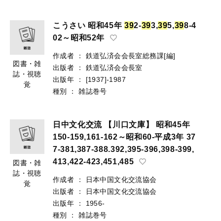
こうさい 昭和45年
3
9
2-
3
9
3,
3
9
5,
3
9
8-4
02～昭和52年
作成者
：
鉄道弘済会会長室総務課[編]
図書・雑
出版者
：
鉄道弘済会会長室
誌・視聴
出版年
：
[1937]-1987
覚
種別
：
雑誌巻号
日中文化交流 【川口文庫】 昭和45年
150-159,161-162～昭和60-平成3年 37
7-381,387-388.392,395-396,398-399,
413,422-423,451,485
図書・雑
誌・視聴
作成者
：
日本中国文化交流協会
覚
出版者
：
日本中国文化交流協会
出版年
：
1956-
種別
：
雑誌巻号