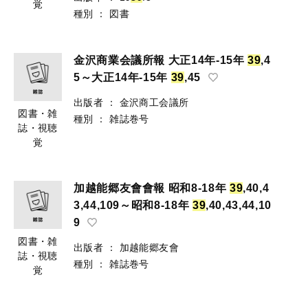
覚
種別
：
図書
金沢商業会議所報 大正14年-15年
3
9
,4
5～大正14年-15年
3
9
,45
出版者
：
金沢商工会議所
図書・雑
種別
：
雑誌巻号
誌・視聴
覚
加越能郷友會會報 昭和8-18年
3
9
,40,4
3,44,109～昭和8-18年
3
9
,40,43,44,10
9
図書・雑
出版者
：
加越能郷友會
誌・視聴
種別
：
雑誌巻号
覚