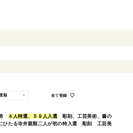
全て登録
県勢
４
人
特
選
、
５
９
人
入
選
彫刻、工芸美術、書の
にひたる寺井親類二人が初の特入選 彫刻 工芸美