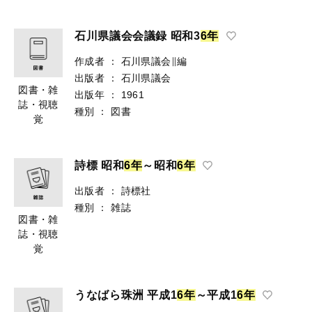
石川県議会会議録 昭和3
6
年
作成者
：
石川県議会∥編
出版者
：
石川県議会
図書・雑
出版年
：
1961
誌・視聴
種別
：
図書
覚
詩標 昭和
6
年
～昭和
6
年
出版者
：
詩標社
種別
：
雑誌
図書・雑
誌・視聴
覚
うなばら珠洲 平成1
6
年
～平成1
6
年