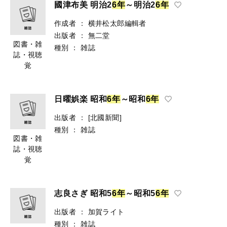
國津布美 明治2
6
年
～明治2
6
年
作成者
：
横井松太郎編輯者
出版者
：
無二堂
図書・雑
種別
：
雑誌
誌・視聴
覚
日曜娯楽 昭和
6
年
～昭和
6
年
出版者
：
[北國新聞]
種別
：
雑誌
図書・雑
誌・視聴
覚
志良さぎ 昭和5
6
年
～昭和5
6
年
出版者
：
加賀ライト
種別
：
雑誌