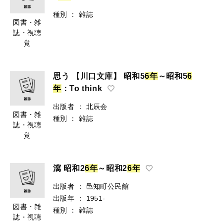
種別
：
雑誌
図書・雑
誌・視聴
覚
思う 【川口文庫】 昭和5
6
年
～昭和5
6
年
：To think
出版者
：
北辰会
図書・雑
種別
：
雑誌
誌・視聴
覚
瀉 昭和2
6
年
～昭和2
6
年
出版者
：
邑知町公民館
出版年
：
1951-
図書・雑
種別
：
雑誌
誌・視聴