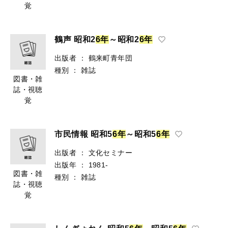
覚
鶴声 昭和2
6
年
～昭和2
6
年
出版者
：
鶴来町青年団
種別
：
雑誌
図書・雑
誌・視聴
覚
市民情報 昭和5
6
年
～昭和5
6
年
出版者
：
文化セミナー
出版年
：
1981-
図書・雑
種別
：
雑誌
誌・視聴
覚