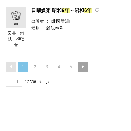
日曜娯楽 昭和
6
年
～昭和
6
年
出版者
：
[北國新聞]
種別
：
雑誌巻号
図書・雑
誌・視聴
覚
1
2
3
4
5
/
2508
ページ