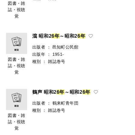
図書・雑
誌・視聴
覚
瀉 昭和2
6
年
～昭和2
6
年
出版者
：
邑知町公民館
出版年
：
1951-
図書・雑
種別
：
雑誌巻号
誌・視聴
覚
鶴声 昭和2
6
年
～昭和2
6
年
出版者
：
鶴来町青年団
種別
：
雑誌巻号
図書・雑
誌・視聴
覚