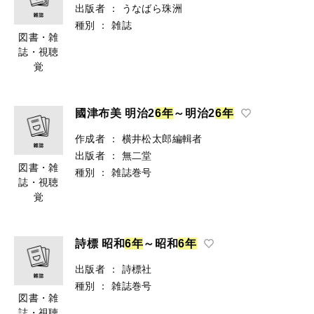
出版者
：
うなばら珠洲
種別
：
雑誌
図書・雑
誌・視聴
覚
國津布美 明治2
6
年
～明治2
6
年
作成者
：
横井松太郎編輯者
出版者
：
無二堂
図書・雑
種別
：
雑誌巻号
誌・視聴
覚
詩標 昭和
6
年
～昭和
6
年
出版者
：
詩標社
種別
：
雑誌巻号
図書・雑
誌・視聴