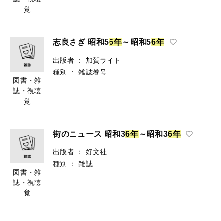
覚
志良さぎ 昭和5
6
年
～昭和5
6
年
出版者
：
加賀ライト
種別
：
雑誌巻号
図書・雑
誌・視聴
覚
街のニュース 昭和3
6
年
～昭和3
6
年
出版者
：
好文社
種別
：
雑誌
図書・雑
誌・視聴
覚