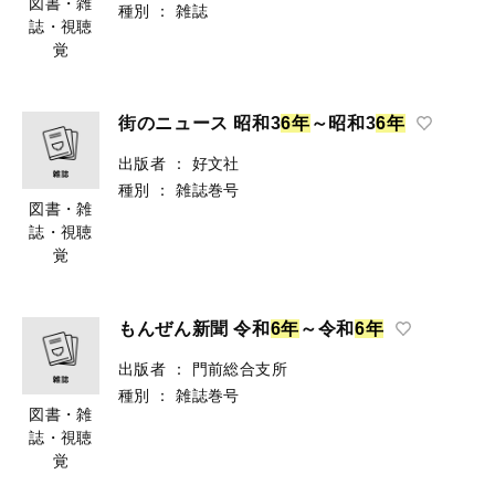
図書・雑
種別
：
雑誌
誌・視聴
覚
街のニュース 昭和3
6
年
～昭和3
6
年
出版者
：
好文社
種別
：
雑誌巻号
図書・雑
誌・視聴
覚
もんぜん新聞 令和
6
年
～令和
6
年
出版者
：
門前総合支所
種別
：
雑誌巻号
図書・雑
誌・視聴
覚