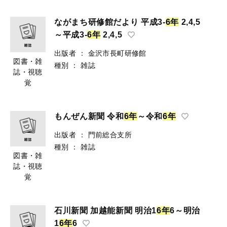
ながまち研修館だより 平成3-
6
年
2,4,5
～平成3-
6
年
2,4,5
出版者
：
金沢市長町研修館
図書・雑
種別
：
雑誌
誌・視聴
覚
もんぜん新聞 令和
6
年
～令和
6
年
出版者
：
門前総合支所
種別
：
雑誌
図書・雑
誌・視聴
覚
石川新聞 加越能新聞 明治1
6
年
6～明治
1
6
年
6