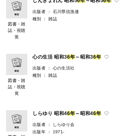
しんぎょれん 昭和5
6
年
～昭和5
6
年
出版者
：
石川県信漁連
種別
：
雑誌
図書・雑
誌・視聴
覚
心の生活 昭和3
6
年
～昭和3
6
年
出版者
：
心の生活社
種別
：
雑誌
図書・雑
誌・視聴
覚
しらゆり 昭和4
6
年
～昭和4
6
年
出版者
：
しらゆり会
出版年
：
1971-