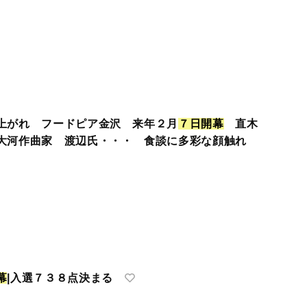
上がれ フードピア金沢 来年２月
７
日
開
幕
直木
大河作曲家 渡辺氏・・・ 食談に多彩な顔触れ
幕
|入選７３８点決まる