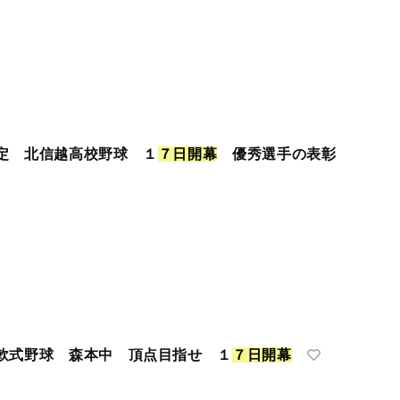
定 北信越高校野球 １
７
日
開
幕
優秀選手の表彰
軟式野球 森本中 頂点目指せ １
７
日
開
幕