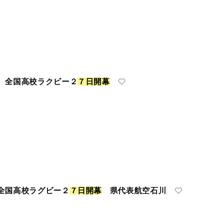
 全国高校ラクビー２
７
日
開
幕
全国高校ラグビー２
７
日
開
幕
県代表航空石川