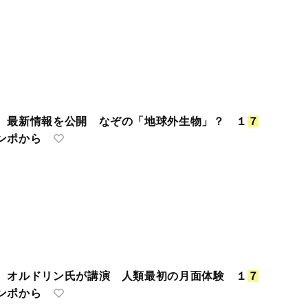
 最新情報を公開 なぞの「地球外生物」？ １
７
ンポから
 オルドリン氏が講演 人類最初の月面体験 １
７
ンポから