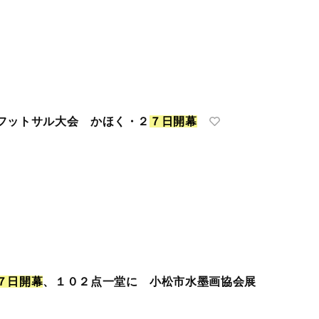
フットサル大会 かほく・２
７
日
開
幕
７
日
開
幕
、１０２点一堂に 小松市水墨画協会展