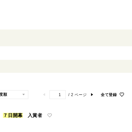
/
2
ページ
全て登録
展
７
日
開
幕
入賞者