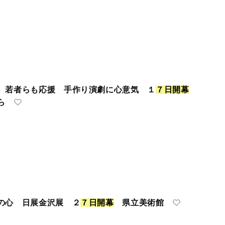
 若者らも応援 手作り演劇に心意気 １
７
日
開
幕
ら
の心 日展金沢展 ２
７
日
開
幕
県立美術館