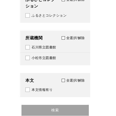
ション
2020
ふるさとコレクション
2021
2023
所蔵機関
2024
全選択/解除
石川県立図書館
2025
小松市立図書館
2026
本文
全選択/解除
本文情報有り
検索