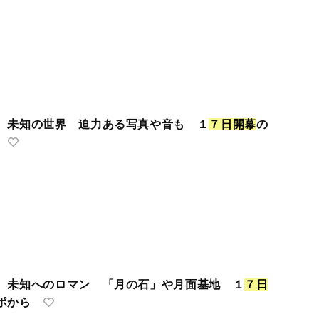
 未知の世界 迫力ある写真や音も １
７
日
開
幕
の
 未知へのロマン 「月の石」や月面基地 １
７
日
ポから