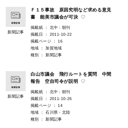
Ｆ１５事故 原因究明など求める意見
書 能美市議会が可決
掲載紙
：
北中：朝刊
新聞記事
掲載日
：
2011-10-22
掲載ページ
：
16
地域
：
加賀地域
種別
：
新聞記事
白山市議会 飛行ルートを質問 中間
報告 空自司令が説明
掲載紙
：
北中：朝刊
新聞記事
掲載日
：
2011-10-26
掲載ページ
：
14
地域
：
石川県・北陸
種別
：
新聞記事