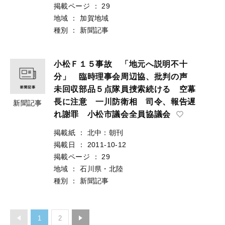
掲載ページ
：
29
地域
：
加賀地域
種別
：
新聞記事
小松Ｆ１５事故 「地元へ説明不十
分」 臨時理事会周辺協、批判の声
未回収部品５点隊員捜索続ける 空幕
長に注意 一川防衛相 司令、報告遅
新聞記事
れ謝罪 小松市議会全員協議会
掲載紙
：
北中：朝刊
掲載日
：
2011-10-12
掲載ページ
：
29
地域
：
石川県・北陸
種別
：
新聞記事
1
2