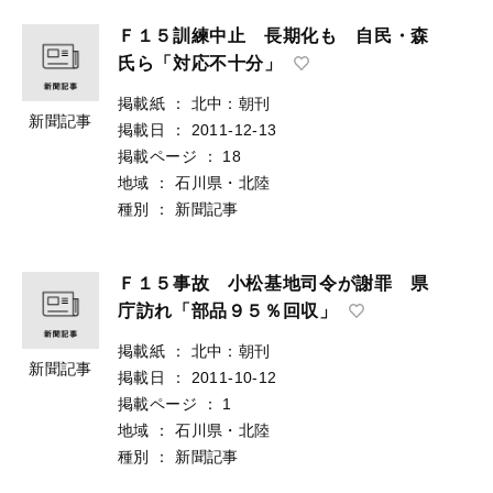
Ｆ１５訓練中止 長期化も 自民・森
氏ら「対応不十分」
掲載紙
：
北中：朝刊
新聞記事
掲載日
：
2011-12-13
掲載ページ
：
18
地域
：
石川県・北陸
種別
：
新聞記事
Ｆ１５事故 小松基地司令が謝罪 県
庁訪れ「部品９５％回収」
掲載紙
：
北中：朝刊
新聞記事
掲載日
：
2011-10-12
掲載ページ
：
1
地域
：
石川県・北陸
種別
：
新聞記事