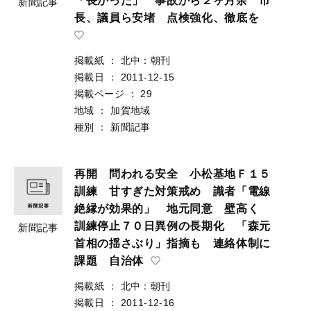
「長かった」 事故から２ヶ月余 市
新聞記事
長、議員ら安堵 点検強化、徹底を
掲載紙
：
北中：朝刊
掲載日
：
2011-12-15
掲載ページ
：
29
地域
：
加賀地域
種別
：
新聞記事
再開 問われる安全 小松基地Ｆ１５
訓練 甘すぎた対策戒め 識者「電線
絶縁が効果的」 地元同意 壁高く
訓練停止７０日異例の長期化 「森元
新聞記事
首相の揺さぶり」指摘も 連絡体制に
課題 自治体
掲載紙
：
北中：朝刊
掲載日
：
2011-12-16