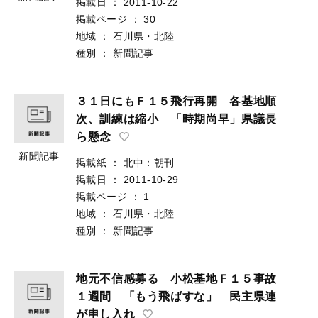
掲載日
：
2011-10-22
掲載ページ
：
30
地域
：
石川県・北陸
種別
：
新聞記事
３１日にもＦ１５飛行再開 各基地順
次、訓練は縮小 「時期尚早」県議長
ら懸念
新聞記事
掲載紙
：
北中：朝刊
掲載日
：
2011-10-29
掲載ページ
：
1
地域
：
石川県・北陸
種別
：
新聞記事
地元不信感募る 小松基地Ｆ１５事故
１週間 「もう飛ばすな」 民主県連
が申し入れ