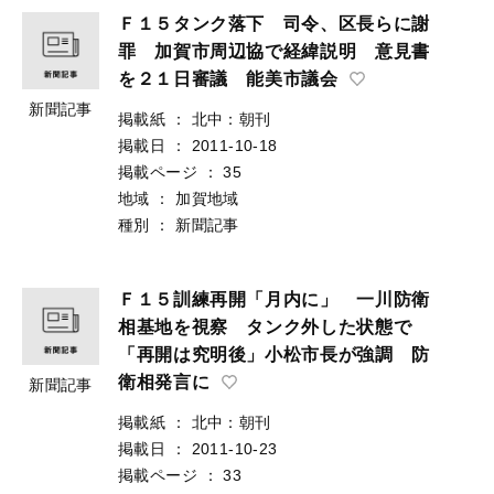
Ｆ１５タンク落下 司令、区長らに謝
罪 加賀市周辺協で経緯説明 意見書
を２１日審議 能美市議会
新聞記事
掲載紙
：
北中：朝刊
掲載日
：
2011-10-18
掲載ページ
：
35
地域
：
加賀地域
種別
：
新聞記事
Ｆ１５訓練再開「月内に」 一川防衛
相基地を視察 タンク外した状態で
「再開は究明後」小松市長が強調 防
衛相発言に
新聞記事
掲載紙
：
北中：朝刊
掲載日
：
2011-10-23
掲載ページ
：
33