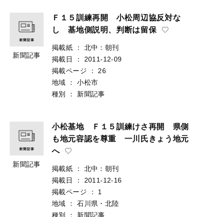
Ｆ１５訓練再開 小松周辺協反対な
し 基地側説明、判断は留保
掲載紙
：
北中：朝刊
新聞記事
掲載日
：
2011-12-09
掲載ページ
：
26
地域
：
小松市
種別
：
新聞記事
小松基地 Ｆ１５訓練けさ再開 県側
も地元容認を尊重 一川氏きょう地元
へ
新聞記事
掲載紙
：
北中：朝刊
掲載日
：
2011-12-16
掲載ページ
：
1
地域
：
石川県・北陸
種別
：
新聞記事