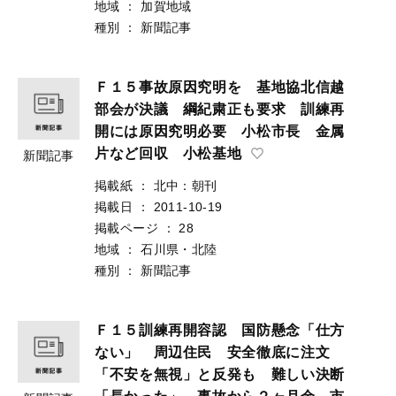
地域
：
加賀地域
種別
：
新聞記事
Ｆ１５事故原因究明を 基地協北信越
部会が決議 綱紀粛正も要求 訓練再
開には原因究明必要 小松市長 金属
片など回収 小松基地
新聞記事
掲載紙
：
北中：朝刊
掲載日
：
2011-10-19
掲載ページ
：
28
地域
：
石川県・北陸
種別
：
新聞記事
Ｆ１５訓練再開容認 国防懸念「仕方
ない」 周辺住民 安全徹底に注文
「不安を無視」と反発も 難しい決断