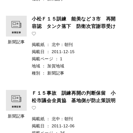
小松Ｆ１５訓練 能美など３市 再開
容認 タンク落下 防衛次官謝罪受け
新聞記事
掲載紙
：
北中：朝刊
掲載日
：
2011-12-15
掲載ページ
：
1
地域
：
加賀地域
種別
：
新聞記事
Ｆ１５事故 訓練再開の判断保留 小
松市議会全員協 基地側が防止策説明
新聞記事
掲載紙
：
北中：朝刊
掲載日
：
2011-12-06
掲載ページ
：
26