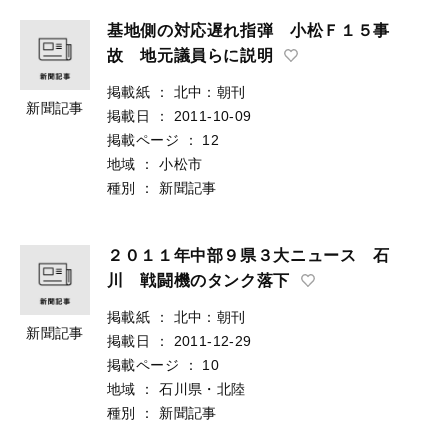
基地側の対応遅れ指弾 小松Ｆ１５事
故 地元議員らに説明
掲載紙
：
北中：朝刊
新聞記事
掲載日
：
2011-10-09
掲載ページ
：
12
地域
：
小松市
種別
：
新聞記事
２０１１年中部９県３大ニュース 石
川 戦闘機のタンク落下
掲載紙
：
北中：朝刊
新聞記事
掲載日
：
2011-12-29
掲載ページ
：
10
地域
：
石川県・北陸
種別
：
新聞記事