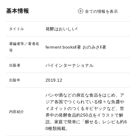
基本情報
全ての情報を表示
発酵はおいしい!
タイトル
著編者等／著者名
ferment books‖著
おのみさ‖著
等
パイインターナショナル
出版者
2019.12
出版年
パンや酒などの身近な食品をはじめ、ア
ジア各国でつくられている様々な魚醬や
イヌイットのつくるキビヤックなど、世
内容紹介
界中の発酵食品約250点をイラストで解
説。家庭で簡単に「醸せる」レシピも約6
0種類掲載。