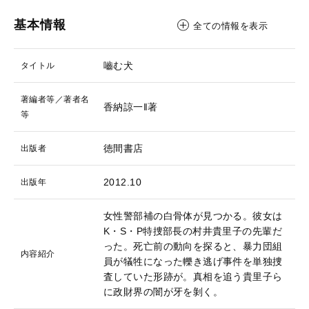
基本情報
全ての情報を表示
嚙む犬
タイトル
著編者等／著者名
香納諒一‖著
等
徳間書店
出版者
2012.10
出版年
女性警部補の白骨体が見つかる。彼女は
K・S・P特捜部長の村井貴里子の先輩だ
った。死亡前の動向を探ると、暴力団組
内容紹介
員が犠牲になった轢き逃げ事件を単独捜
査していた形跡が。真相を追う貴里子ら
に政財界の闇が牙を剝く。