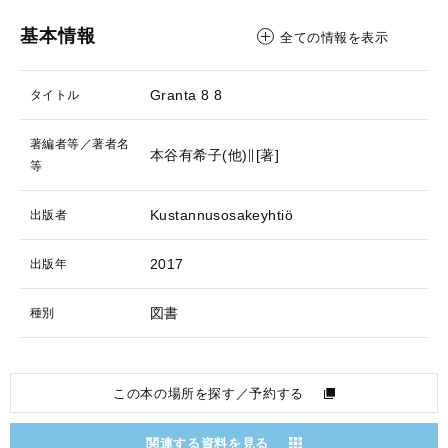
基本情報
全ての情報を表示
Granta 8
8
タイトル
著編者等／著者名
本谷有希子(他)∥[著]
等
Kustannusosakeyhtiö
出版者
2017
出版年
図書
種別
この本の場所を探す／予約する
関連する資料を見る