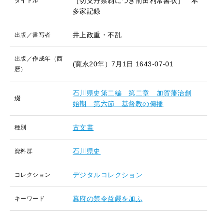
［切支丹禁制につき前田利常書状］ 本
タイトル
多家記録
井上政重・不乱
出版／書写者
出版／作成年（西
(寛永20年）7月1日
1643-07-01
暦）
石川県史第二編 第二章 加賀藩治創
綴
始期 第六節 基督教の傳播
古文書
種別
石川県史
資料群
デジタルコレクション
コレクション
幕府の禁令益嚴を加ふ
キーワード