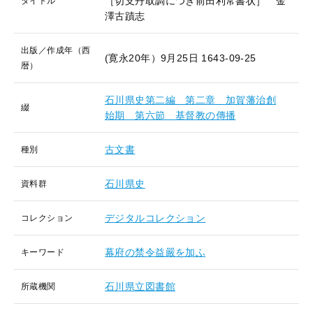
［切支丹取調につき前田利常書状］ 金
タイトル
澤古蹟志
出版／作成年（西
(寛永20年）9月25日
1643-09-25
暦）
石川県史第二編 第二章 加賀藩治創
綴
始期 第六節 基督教の傳播
古文書
種別
石川県史
資料群
デジタルコレクション
コレクション
幕府の禁令益嚴を加ふ
キーワード
石川県立図書館
所蔵機関