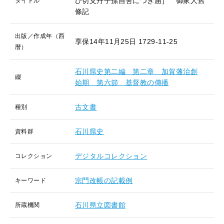
び切支丹子孫自害につき届］ 御家人舊
タイトル
條記
出版／作成年（西
享保14年11月25日
1729-11-25
暦）
石川県史第二編 第二章 加賀藩治創
綴
始期 第六節 基督教の傳播
古文書
種別
石川県史
資料群
デジタルコレクション
コレクション
宗門改帳の記載例
キーワード
石川県立図書館
所蔵機関