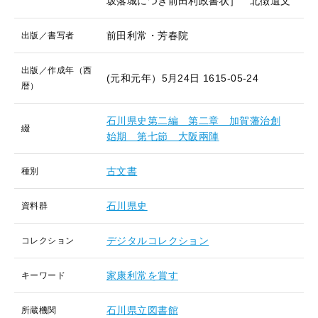
坂落城につき前田利政書状］ 北徴遺文
前田利常・芳春院
出版／書写者
出版／作成年（西
(元和元年）5月24日
1615-05-24
暦）
石川県史第二編 第二章 加賀藩治創
綴
始期 第七節 大阪兩陣
古文書
種別
石川県史
資料群
デジタルコレクション
コレクション
家康利常を賞す
キーワード
石川県立図書館
所蔵機関