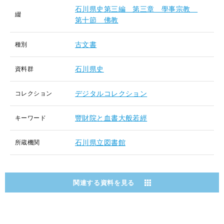
石川県史第三編 第三章 學事宗教
綴
第十節 佛教
古文書
種別
石川県史
資料群
デジタルコレクション
コレクション
豐財院と血書大般若經
キーワード
石川県立図書館
所蔵機関
関連する資料を見る