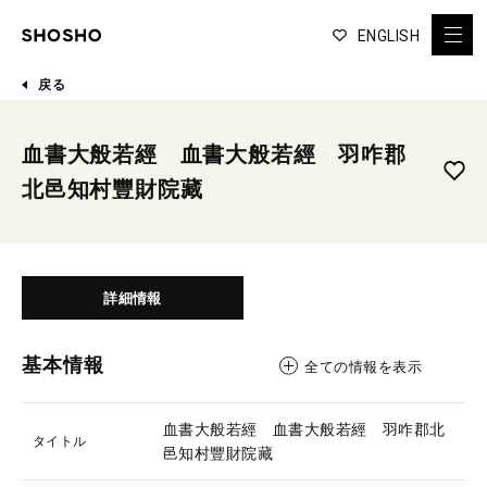
ENGLISH
戻る
血書大般若經 血書大般若經 羽咋郡
北邑知村豐財院藏
詳細情報
基本情報
全ての情報を表示
血書大般若經 血書大般若經 羽咋郡北
タイトル
邑知村豐財院藏