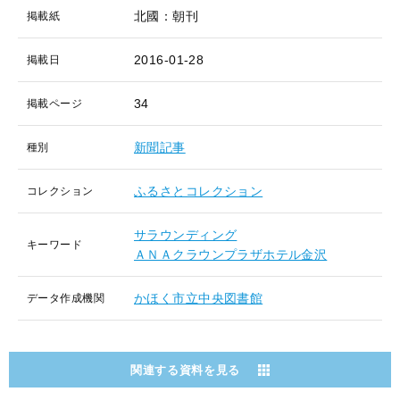
北國：朝刊
掲載紙
2016-01-28
掲載日
34
掲載ページ
新聞記事
種別
ふるさとコレクション
コレクション
サラウンディング
キーワード
ＡＮＡクラウンプラザホテル金沢
かほく市立中央図書館
データ作成機関
関連する資料を見る