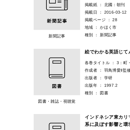
掲載紙
：
北國：朝刊
掲載日
：
2016-03-12
掲載ページ
：
28
地域
：
かほく市
種別
：
新聞記事
新聞記事
絵でわかる英語じてん 3：G
各巻タイトル
：
3：町・自
作成者
：
羽鳥博愛‖監
出版者
：
学研
出版年
：
1997.2
種別
：
図書
図書・雑誌・視聴覚
インドネシア東カリ
系に及ぼす影響と環