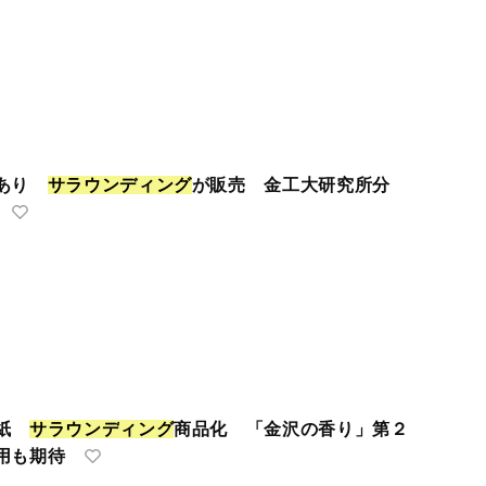
果あり
サ
ラ
ウ
ン
デ
ィ
ン
グ
が販売 金工大研究所分
り紙
サ
ラ
ウ
ン
デ
ィ
ン
グ
商品化 「金沢の香り」第２
用も期待