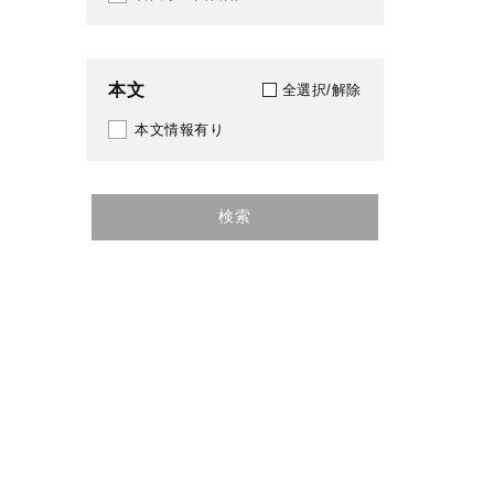
本文
全選択/解除
本文情報有り
検索