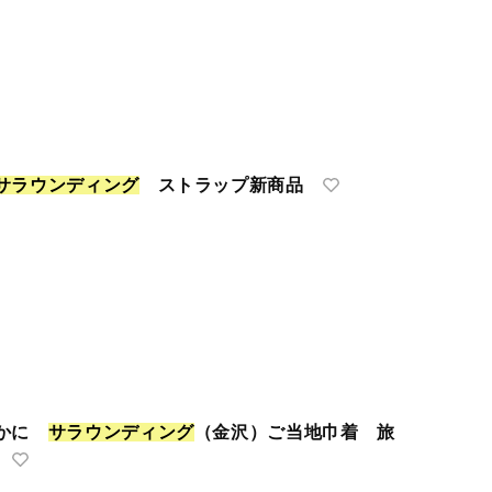
サ
ラ
ウ
ン
デ
ィ
ン
グ
ストラップ新商品
のかに
サ
ラ
ウ
ン
デ
ィ
ン
グ
（金沢）ご当地巾着 旅