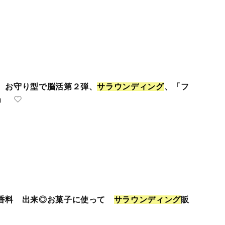
、お守り型で脳活第２弾、
サ
ラ
ウ
ン
デ
ィ
ン
グ
、「フ
」
品香料 出来◎お菓子に使って
サ
ラ
ウ
ン
デ
ィ
ン
グ
販