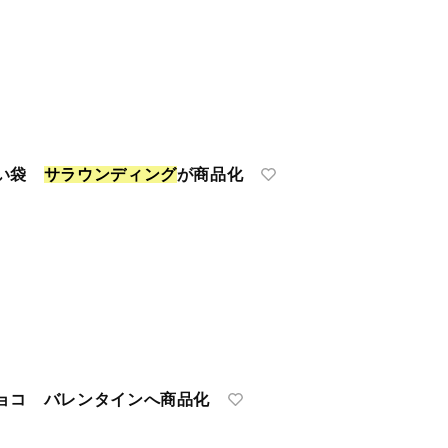
匂い袋
サ
ラ
ウ
ン
デ
ィ
ン
グ
が商品化
ョコ バレンタインへ商品化