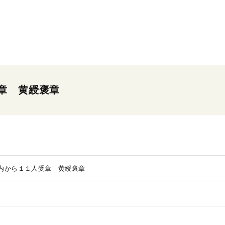
章 黄綬褒章
内から１１人受章 黄綬褒章