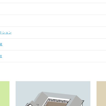
クション
尾
館