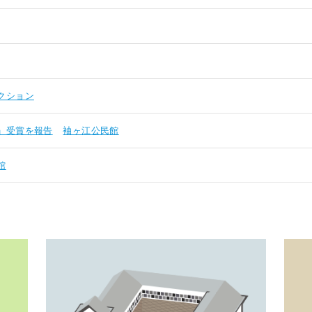
クション
」受賞を報告
袖ヶ江公民館
館