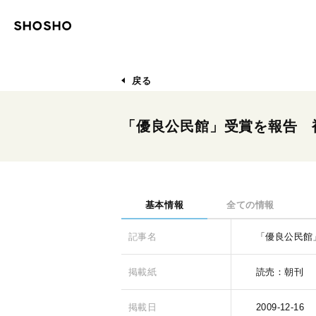
戻る
「優良公民館」受賞を報告 
基本情報
全ての情報
記事名
「優良公民館
掲載紙
読売：朝刊
掲載日
2009-12-16